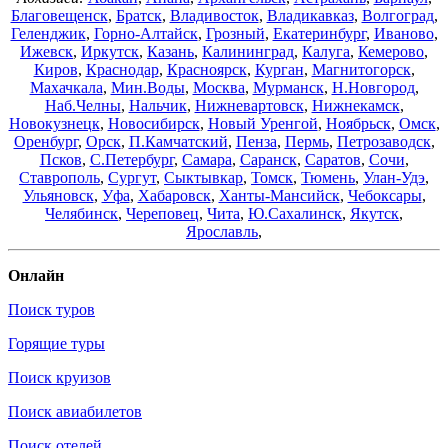
Благовещенск
,
Братск
,
Владивосток
,
Владикавказ
,
Волгоград
,
Геленджик
,
Горно-Алтайск
,
Грозный
,
Екатеринбург
,
Иваново
,
Ижевск
,
Иркутск
,
Казань
,
Калининград
,
Калуга
,
Кемерово
,
Киров
,
Краснодар
,
Красноярск
,
Курган
,
Магнитогорск
,
Махачкала
,
Мин.Воды
,
Москва
,
Мурманск
,
Н.Новгород
,
Наб.Челны
,
Нальчик
,
Нижневартовск
,
Нижнекамск
,
Новокузнецк
,
Новосибирск
,
Новый Уренгой
,
Ноябрьск
,
Омск
,
Оренбург
,
Орск
,
П.Камчатский
,
Пенза
,
Пермь
,
Петрозаводск
,
Псков
,
С.Петербург
,
Самара
,
Саранск
,
Саратов
,
Сочи
,
Ставрополь
,
Сургут
,
Сыктывкар
,
Томск
,
Тюмень
,
Улан-Удэ
,
Ульяновск
,
Уфа
,
Хабаровск
,
Ханты-Мансийск
,
Чебоксары
,
Челябинск
,
Череповец
,
Чита
,
Ю.Сахалинск
,
Якутск
,
Ярославль
,
Онлайн
Поиск туров
Горящие туры
Поиск круизов
Поиск авиабилетов
Поиск отелей