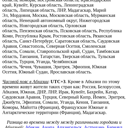
край, Кувейт, Курская область, Ленинградская
область, Липецкая область, ЛНР, Мадагаскар, Марий
Эл, Мордовия, Москва, Московская область, Мурманская
область, Ненецкий автономный округ, Нижегородская
область, Новгородская область, Орловская
область, Пензенская область, Псковская область, Республика
Коми, Республика Крым, Ростовская область, Рязанская
область, Санкт-Петербург, Саратовская область, Саудовская
Аравия, Севастополь, Северная Осетия, Смоленская
область, Сомали, Ставропольский край, Судан, Тамбовская
область, Танзания, Татарстан, Тверская область, Тульская
область, Турция, Уганда, Челябинская
область, Чечня, Чувашия, Эритрея, Эфиопия, Южная
Осетия, Южный Судан, Ярославская область.
Часовой пояс в Абхазии
:
UTC+3
. Кроме в Абхазии по этому
времени живут жители таких стран как: Россия, Белоруссия,
Абхазия, Южная, ДНР, ЛНР, Ирак, Кувейт, Бахрейн, Катар,
Саудовская Аравия, Турция, Северный Кипр, Йемен, Эритрея,
Джибути, Эфиопия, Сомали, Уганда, Кения, Танзания,
Коморы, Майотта (Франция), Французские Южные и
Антарктические территории (Франция), Мадагаскар.
Разница во времени между между различными городами и
Абхазией:
Абакан
,
Анапа
,
Архангельск
,
Астрахань
,
Барнаул
,