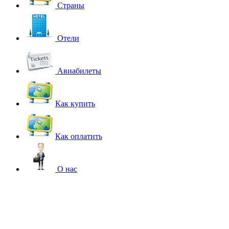
Страны
Отели
Авиабилеты
Как купить
Как оплатить
О нас