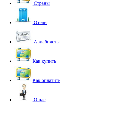
Страны
Отели
Авиабилеты
Как купить
Как оплатить
О нас