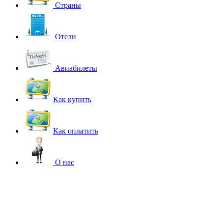
Страны
Отели
Авиабилеты
Как купить
Как оплатить
О нас