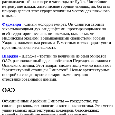
расположенный на севере в часе езды от Дубая. Чистейшие
нетронутые пляжи, живописные горные ландшафты, богатая
природа делают этот курорт отличным местом для пляжного
отдыха.
Фуджейра
- Самый молодой эмират. Он славится своими
захватывающими дух ландшафтами: простирающимися по
всей территории песчаными пляжами, омываемыми
Индийским океаном, возвышающими скалистыми горами
Хаджар, пальмовыми рощами. В местных отелях царит уют и
провинциальная неспешность.
Шарджа
- Шарджа - третий по величине из семи эмиратов
ОАЭ, расположенный вдоль побережья Персидского залива и
Оманского залива. Этот эмират вполне заслуженно называют
"архитектурной столицей Эмиратов". Новые архитектурные
постройки соседствуют со старинными, недавно
отреставрированными домами.
ОАЭ
Объединённые Арабские Эмираты — государство, где
слились роскошь, технологии и восточная экзотика. Это место
удивительных архитектурных шедевров, белоснежных
пляжей и бескрайних возможностей для отдыха.