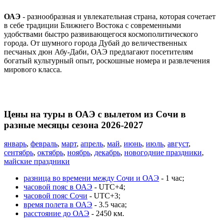
ОАЭ
- разнообразная и увлекательная страна, которая сочетает
в себе традиции Ближнего Востока с современными
удобствами быстро развивающегося космополитического
города. От шумного города Дубай до величественных
песчаных дюн Абу-Даби, ОАЭ предлагают посетителям
богатый культурный опыт, роскошные номера и развлечения
мирового класса.
Цены на туры в ОАЭ с вылетом из Сочи в
разные месяцы сезона 2026-2027
январь
,
февраль
,
март
,
апрель
,
май
,
июнь
,
июль
,
август
,
сентябрь
,
октябрь
,
ноябрь
,
декабрь
,
новогодние праздники
,
майские праздники
разница во времени между Сочи и ОАЭ
- 1 час;
часовой пояс в ОАЭ
- UTC+4;
часовой пояс Сочи
- UTC+3;
время полета в ОАЭ
- 3.5 часа;
расстояние до ОАЭ
- 2450 км.