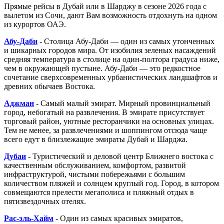
Прямые рейсы в Дубай или в Шарджу в сезоне 2026 года с
вылетом из Сочи, дают Вам возможность отдохнуть на одном
из курортов ОАЭ.
Абу-Даби
- Столица Абу-Даби — один из самых утонченных
и шикарных городов мира. От изобилия зеленых насаждений
средняя температура в столице на один-полтора градуса ниже,
чем в окружающей пустыне. Абу-Даби — это редкостное
сочетание сверхсовременных урбанистических ландшафтов и
древних обычаев Востока.
Аджман
- Самый малый эмират. Мирный провинциальный
город, небогатый на развлечения. В эмирате присутствует
торговый район, уютные ресторанчики на основных улицах.
Тем не менее, за развлечениями и шоппингом отсюда чаще
всего едут в близлежащие эмираты Дубай и Шарджа.
Дубаи
- Туристический и деловой центр Ближнего востока с
качественным обслуживанием, комфортом, развитой
инфраструктурой, чистыми побережьями с большим
количеством пляжей и солнцем круглый год. Город, в котором
совмещаются прелести мегаполиса и пляжный отдых в
пятизвездочных отелях.
Рас-эль-Хайм
- Один из самых красивых эмиратов,