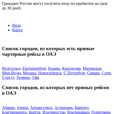
Граждане России могут получить визу по прибытии на срок
до 30 дней.
Виза
Карта
Список городов, из которых есть прямые
чартерные рейсы в ОАЭ
Волгоград
,
Екатеринбург
,
Казань
,
Краснодар
,
Махачкала
,
Мин.Воды
,
Москва
,
Новосибирск
,
С.Петербург
,
Самара
,
Сочи
,
Сургут
,
Тюмень
,
Уфа
Список городов, из которых нет прямых рейсов
в ОАЭ
Абакан
,
Анапа
,
Архангельск
,
Астрахань
,
Барнаул
,
Благовещенск
,
Братск
,
Владивосток
,
Владикавказ
,
Геленджик
,