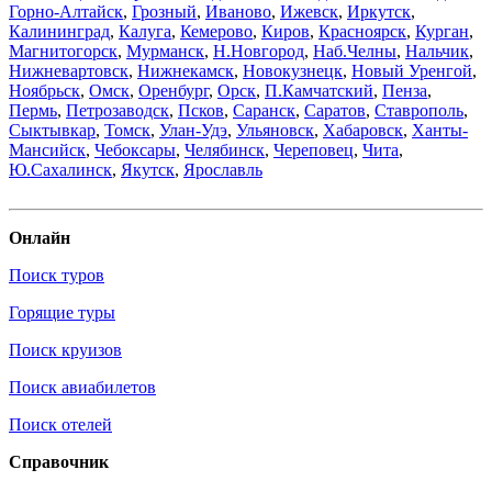
Горно-Алтайск
,
Грозный
,
Иваново
,
Ижевск
,
Иркутск
,
Калининград
,
Калуга
,
Кемерово
,
Киров
,
Красноярск
,
Курган
,
Магнитогорск
,
Мурманск
,
Н.Новгород
,
Наб.Челны
,
Нальчик
,
Нижневартовск
,
Нижнекамск
,
Новокузнецк
,
Новый Уренгой
,
Ноябрьск
,
Омск
,
Оренбург
,
Орск
,
П.Камчатский
,
Пенза
,
Пермь
,
Петрозаводск
,
Псков
,
Саранск
,
Саратов
,
Ставрополь
,
Сыктывкар
,
Томск
,
Улан-Удэ
,
Ульяновск
,
Хабаровск
,
Ханты-
Мансийск
,
Чебоксары
,
Челябинск
,
Череповец
,
Чита
,
Ю.Сахалинск
,
Якутск
,
Ярославль
Онлайн
Поиск туров
Горящие туры
Поиск круизов
Поиск авиабилетов
Поиск отелей
Справочник