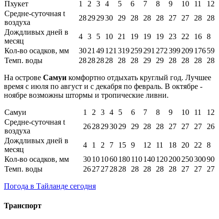
Пхукет
1
2
3
4
5
6
7
8
9
10
11
12
Средне-суточная t
28
29
29
30
29
28
28
28
27
27
28
28
воздуха
Дождливых дней в
4
3
5
10
21
19
19
19
23
22
16
8
месяц
Кол-во осадков, мм
30
21
49
121
319
259
291
272
399
209
176
59
Темп. воды
28
28
28
28
28
28
29
29
28
28
28
28
На острове
Самуи
комфортно отдыхать круглый год. Лучшее
время с июля по август и с декабря по февраль. В октябре -
ноябре возможны штормы и тропические ливни.
Самуи
1
2
3
4
5
6
7
8
9
10
11
12
Средне-суточная t
26
28
29
30
29
29
28
28
27
27
27
26
воздуха
Дождливых дней в
4
1
2
7
15
9
12
11
18
20
22
8
месяц
Кол-во осадков, мм
30
10
10
60
180
110
140
120
200
250
300
90
Темп. воды
26
27
27
28
28
28
28
28
28
27
27
27
Погода в Тайланде сегодня
Транспорт