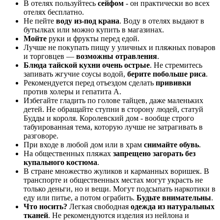
В отелях пользуйтесь
сейфом
- он практически во всех
отелях бесплатно.
Не пейте
воду из-под крана
. Воду в отелях выдают в
бутылках или можно купить в магазинах.
Мойте
руки и фрукты перед едой.
Лучше не покупать пищу у уличных и пляжных поваров
и торговцев —
возможны отравления
.
Блюда тайской кухни очень острые
. Не стремитесь
запивать жгучие соусы водой,
берите побольше риса
.
Рекомендуется перед отъездом сделать
прививки
против холеры и гепатита А.
Избегайте гладить по голове тайцев, даже маленьких
детей. Не обращайте ступни в сторону людей, статуй
Будды и короля. Королевский дом - вообще строго
табуированная тема, которую лучше не затрагивать в
разговоре.
При входе в любой дом или в храм
снимайте обувь
.
На общественных пляжах
запрещено загорать без
купального костюма
.
В стране множество жуликов и карманных воришек. В
транспорте и общественных местах могут украсть не
только деньги, но и вещи. Могут подсыпать наркотики в
еду или питье, а потом ограбить.
Будьте внимательны
.
Что носить?
Легкая свободная
одежда из натуральных
тканей
. Не рекомендуются изделия из нейлона и