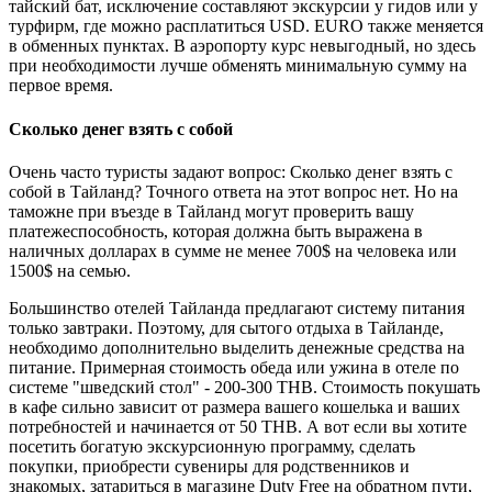
тайский бат, исключение составляют экскурсии у гидов или у
турфирм, где можно расплатиться USD. EURO также меняется
в обменных пунктах. В аэропорту курс невыгодный, но здесь
при необходимости лучше обменять минимальную сумму на
первое время.
Сколько денег взять с собой
Очень часто туристы задают вопрос: Сколько денег взять с
собой в Тайланд? Точного ответа на этот вопрос нет. Но на
таможне при въезде в Тайланд могут проверить вашу
платежеспособность, которая должна быть выражена в
наличных долларах в сумме не менее 700$ на человека или
1500$ на семью.
Большинство отелей Тайланда предлагают систему питания
только завтраки. Поэтому, для сытого отдыха в Тайланде,
необходимо дополнительно выделить денежные средства на
питание. Примерная стоимость обеда или ужина в отеле по
системе "шведский стол" - 200-300 THB. Стоимость покушать
в кафе сильно зависит от размера вашего кошелька и ваших
потребностей и начинается от 50 THB. А вот если вы хотите
посетить богатую экскурсионную программу, сделать
покупки, приобрести сувениры для родственников и
знакомых, затариться в магазине Duty Free на обратном пути,