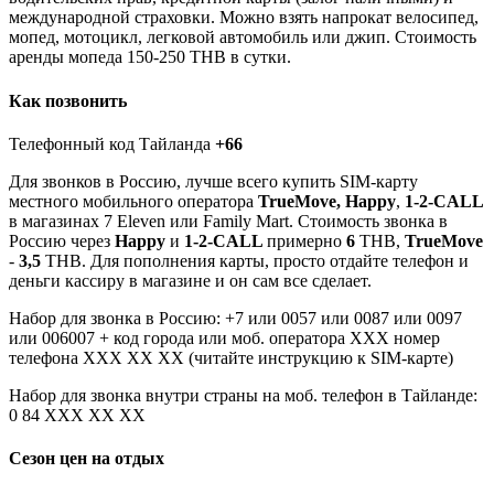
международной страховки. Можно взять напрокат велосипед,
мопед, мотоцикл, легковой автомобиль или джип. Стоимость
аренды мопеда 150-250 THB в сутки.
Как позвонить
Телефонный код Тайланда
+66
Для звонков в Россию, лучше всего купить SIM-карту
местного мобильного оператора
TrueMove, Happy
,
1-2-CALL
в магазинах 7 Eleven или Family Mart. Стоимость звонка в
Россию через
Happy
и
1-2-CALL
примерно
6
THB,
TrueMove
-
3,5
THB. Для пополнения карты, просто отдайте телефон и
деньги кассиру в магазине и он сам все сделает.
Набор для звонка в Россию: +7 или 0057 или 0087 или 0097
или 006007 + код города или моб. оператора ХХХ номер
телефона ХХХ ХХ ХХ (читайте инструкцию к SIM-карте)
Набор для звонка внутри страны на моб. телефон в Тайланде:
0 84 ХХХ ХХ ХХ
Сезон цен на отдых