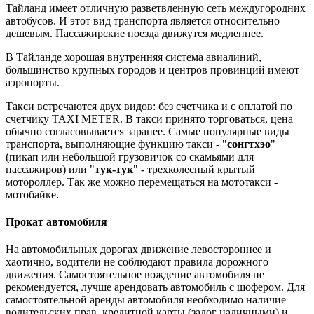
Тайланд имеет отличную разветвленную сеть междугородних
автобусов. И этот вид транспорта является относительно
дешевым. Пассажирские поезда движутся медленнее.
В Тайланде хорошая внутренняя система авиалиний,
большинство крупных городов и центров провинций имеют
аэропорты.
Такси встречаются двух видов: без счетчика и с оплатой по
счетчику TAXI METER. В такси принято торговаться, цена
обычно согласовывается заранее. Самые популярные виды
транспорта, выполняющие функцию такси - "
сонгтхэо
"
(пикап или небольшой грузовичок со скамьями для
пассажиров) или "
тук-тук
" - трехколесный крытый
мотороллер. Так же можно перемещаться на мототакси -
мотобайке.
Прокат автомобиля
На автомобильных дорогах движение левостороннее и
хаотично, водители не соблюдают правила дорожного
движения. Самостоятельное вождение автомобиля не
рекомендуется, лучше арендовать автомобиль с шофером. Для
самостоятельной аренды автомобиля необходимо наличие
водительских прав, кредитной карты (залог наличными) и