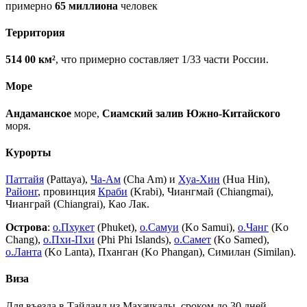
примерно
65 миллиона
человек
Территория
514 00 км²
, что примерно составляет 1/33 части России.
Море
Андаманское
море,
Сиамский залив Южно-Китайского
моря.
Курорты
Паттайя
(Pattaya),
Ча-Ам
(Cha Am) и
Хуа-Хин
(Hua Hin),
Районг
, провинция
Краби
(Krabi), Чиангмай (Chiangmai),
Чианграй (Chiangrai), Као Лак.
Острова
:
о.Пхукет
(Phuket),
о.Самуи
(Ko Samui),
о.Чанг
(Ko
Chang),
о.Пхи-Пхи
(Phi Phi Islands),
о.Самет
(Ko Samed),
о.Ланта
(Ko Lanta), Пханган (Ko Phangan), Симилан (Similan).
Виза
Для въезда в Тайланд из Махачкалы, сроком до 30 дней,