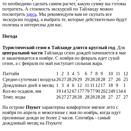
то необходимо сделать самим расчет, какую сумму вы готовы
потратить. А стоимость экскурсий по Тайланду можно
посмотреть
здесь
. Мы рекомендуем вам не скупать все
экскурсии подряд, а выбрать те, которые действительно будут
полезны и интересны для вас.
Погода
Туристический сезон в Тайланде длится круглый год
. Для
центральной части
Тайланда сезон дождей начинается в мае
и заканчивается в ноябре. С ноября по февраль идет сухой
сезон, а с февраля по май наступает сильная жара.
Паттайя
1
2
3
4
5
6
7
8
9
10
11
12
Средне-суточная t воздуха
26
27
28
29
29
29
28
28
28
27
26
25
Дождливых дней в месяц
1
3
4
6
12
11
11
12
17
18
9
1
Кол-во осадков, мм
19
14
52
67
177
79
77
90
202
249
134
4
Темп. воды
26
27
27
28
28
28
28
28
28
27
27
27
На острове
Пхукет
характерны комфортное мягкое лето с
ноября по апрель и межсезонье с мая по ноябрь, когда идут
проливные дожди не более 2 часов. Сентябрь - самый
дождливый месяц на Пхукете