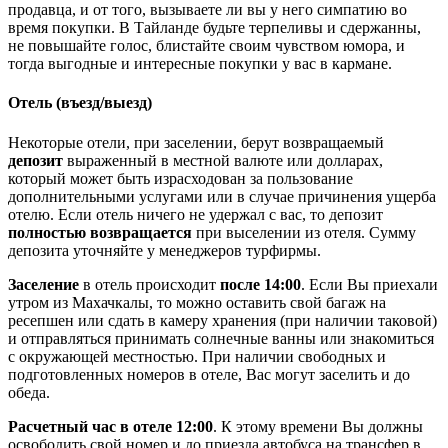
продавца, и от того, вызываете ли вы у него симпатию во
время покупки. В Тайланде будьте терпеливы и сдержанны,
не повышайте голос, блистайте своим чувством юмора, и
тогда выгодные и интересные покупки у вас в кармане.
Отель (въезд/выезд)
Некоторые отели, при заселении, берут возвращаемый
депозит
выраженный в местной валюте или долларах,
который может быть израсходован за пользование
дополнительными услугами или в случае причинения ущерба
отелю. Если отель ничего не удержал с вас, то депозит
полностью возвращается
при выселении из отеля. Сумму
депозита уточняйте у менеджеров турфирмы.
Заселение
в отель происходит
после 14:00
. Если Вы приехали
утром из Махачкалы, то можно оставить свой багаж на
ресепшен или сдать в камеру хранения (при наличии таковой)
и отправляться принимать солнечные ванны или знакомиться
с окружающей местностью. При наличии свободных и
подготовленных номеров в отеле, Вас могут заселить и до
обеда.
Расчетный час в отеле 12:00
. К этому времени Вы должны
освободить свой номер и до приезда автобуса на трансфер в