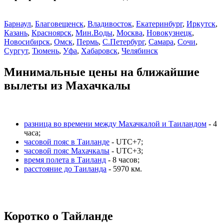
Барнаул
,
Благовещенск
,
Владивосток
,
Екатеринбург
,
Иркутск
,
Казань
,
Красноярск
,
Мин.Воды
,
Москва
,
Новокузнецк
,
Новосибирск
,
Омск
,
Пермь
,
С.Петербург
,
Самара
,
Сочи
,
Сургут
,
Тюмень
,
Уфа
,
Хабаровск
,
Челябинск
Минимальные цены на ближайшие
вылеты из Махачкалы
разница во времени между Махачкалой и Таиландом
- 4
часа;
часовой пояс в Таиланде
- UTC+7;
часовой пояс Махачкалы
- UTC+3;
время полета в Таиланд
- 8 часов;
расстояние до Таиланда
- 5970 км.
Коротко о Тайланде