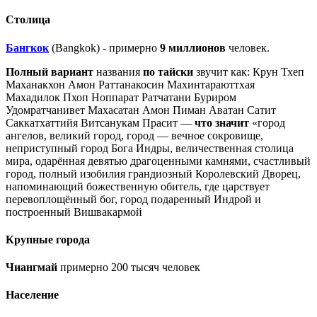
Столица
Бангкок
(Bangkok) - примерно
9 миллионов
человек.
Полный вариант
названия
по тайски
звучит как: Крун Тхеп
Маханакхон Амон Раттанакосин Махинтараюттхая
Махадилок Пхоп Ноппарат Ратчатани Буриром
Удомратчанивет Махасатан Амон Пиман Аватан Сатит
Саккатхаттийя Витсанукам Прасит —
что значит
«город
ангелов, великий город, город — вечное сокровище,
неприступный город Бога Индры, величественная столица
мира, одарённая девятью драгоценными камнями, счастливый
город, полный изобилия грандиозный Королевский Дворец,
напоминающий божественную обитель, где царствует
перевоплощённый бог, город подаренный Индрой и
построенный Вишвакармой
Крупные города
Чиангмай
примерно 200 тысяч человек
Население