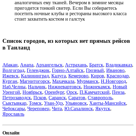
аналогичных ему тканей. Вечером в зимние месяцы
пригодится тонкий свитер. Если Вы собираетесь
посетить ночные клубы и рестораны высокого класса
стоит захватить костюм и галстук
Список городов, из которых нет прямых рейсов
в Таиланд
Абакан
,
Анапа
,
Архангельск
,
Астрахань
,
Братск
,
Владикавказ
,
Волгоград
,
Геленджик
,
Горно-Алтайск
,
Грозный
,
Иваново
,
Ижевск
,
Калининград
,
Калуга
,
Кемерово
,
Киров
,
Краснодар
,
Курган
,
Магнитогорск
,
Махачкала
,
Мурманск
,
Н.Новгород
,
Наб.Челны
,
Нальчик
,
Нижневартовск
,
Нижнекамск
,
Новый
Уренгой
,
Ноябрьск
,
Оренбург
,
Орск
,
П.Камчатский
,
Пенза
,
Петрозаводск
,
Псков
,
Саранск
,
Саратов
,
Ставрополь
,
Сыктывкар
,
Томск
,
Улан-Удэ
,
Ульяновск
,
Ханты-Мансийск
,
Чебоксары
,
Череповец
,
Чита
,
Ю.Сахалинск
,
Якутск
,
Ярославль
Онлайн