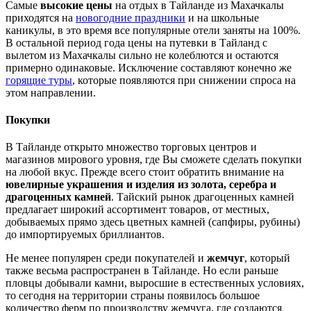
Самые
высокие цены
на отдых в Тайланде из Махачкалы
приходятся на
новогодние праздники
и на школьные
каникулы, в это время все популярные отели заняты на 100%.
В остальной период года цены на путевки в Тайланд с
вылетом из Махачкалы сильно не колеблются и остаются
примерно одинаковые. Исключение составляют конечно же
горящие туры
, которые появляются при снижении спроса на
этом направлении.
Покупки
В Тайланде открыто множество торговых центров и
магазинов мирового уровня, где Вы сможете сделать покупки
на любой вкус. Прежде всего стоит обратить внимание на
ювелирные украшения и изделия из золота, серебра и
драгоценных камней
. Тайский рынок драгоценных камней
предлагает широкий ассортимент товаров, от местных,
добываемых прямо здесь цветных камней (сапфиры, рубины)
до импортируемых бриллиантов.
Не менее популярен среди покупателей и
жемчуг
, который
также весьма распространен в Тайланде. Но если раньше
пловцы добывали камни, выросшие в естественных условиях,
то сегодня на территории страны появилось большое
количество ферм по производству жемчуга, где создаются