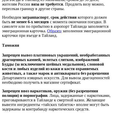
жителям России
виза не требуется
. Продлить визу можно,
пересекая границу в другие страны.
Необходим
загранпаспорт
,
срок действия
которого должен
быть
не менее 6-х месяцев
с момента окончания поездки. В
самолете или по прибытию в аэропорт Тайланда заполняется
эмиграционная карточка.
Образец
заполнения эмиграционной
карточки при въезде в Тайланд.
Таможня
Запрещен вывоз платиновых украшений, необработанных
драгоценных камней, золотых слитков, изображений
Будды (за исключением шейных медальонов), слоновой
кости и любых изделий из кожи и кости охраняемых
животных, а также марок и антиквариата без разрешения
Департамента изящных искусств. Для вывоза драгоценностей
необходимо получить в магазине сертификат.
Запрещен ввоз наркотиков, оружия (без разрешения
полиции) и порнографии
. Лица, задержанные с наркотиками,
приговариваются в Тайланде к смертной казни. Желающие
вывезти ингредиенты «тайских таблеток» вполне могут быть
задержаны за контрабанду наркотических средств.