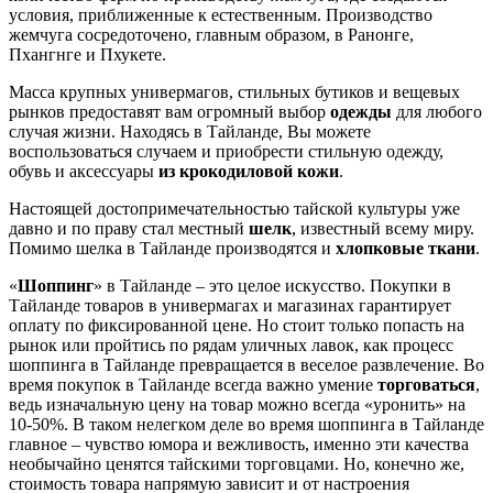
условия, приближенные к естественным. Производство
жемчуга сосредоточено, главным образом, в Ранонге,
Пхангнге и Пхукете.
Масса крупных универмагов, стильных бутиков и вещевых
рынков предоставят вам огромный выбор
одежды
для любого
случая жизни. Находясь в Тайланде, Вы можете
воспользоваться случаем и приобрести стильную одежду,
обувь и аксессуары
из крокодиловой кожи
.
Настоящей достопримечательностью тайской культуры уже
давно и по праву стал местный
шелк
, известный всему миру.
Помимо шелка в Тайланде производятся и
хлопковые ткани
.
«
Шоппинг
» в Тайланде – это целое искусство. Покупки в
Тайланде товаров в универмагах и магазинах гарантирует
оплату по фиксированной цене. Но стоит только попасть на
рынок или пройтись по рядам уличных лавок, как процесс
шоппинга в Тайланде превращается в веселое развлечение. Во
время покупок в Тайланде всегда важно умение
торговаться
,
ведь изначальную цену на товар можно всегда «уронить» на
10-50%. В таком нелегком деле во время шоппинга в Тайланде
главное – чувство юмора и вежливость, именно эти качества
необычайно ценятся тайскими торговцами. Но, конечно же,
стоимость товара напрямую зависит и от настроения