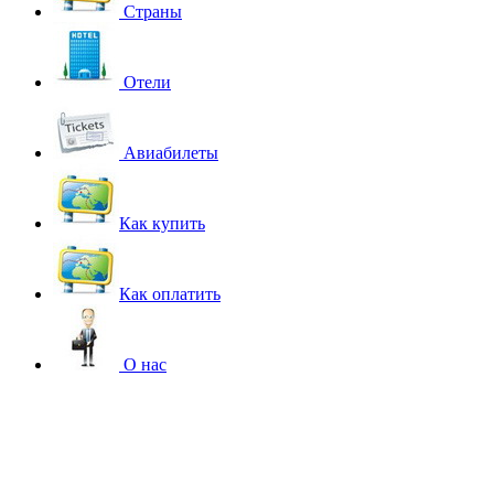
Страны
Отели
Авиабилеты
Как купить
Как оплатить
О нас