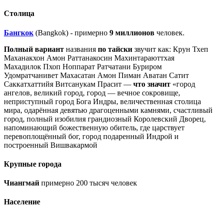
Столица
Бангкок
(Bangkok) - примерно
9 миллионов
человек.
Полный вариант
названия
по тайски
звучит как: Крун Тхеп
Маханакхон Амон Раттанакосин Махинтараюттхая
Махадилок Пхоп Ноппарат Ратчатани Буриром
Удомратчанивет Махасатан Амон Пиман Аватан Сатит
Саккатхаттийя Витсанукам Прасит —
что значит
«город
ангелов, великий город, город — вечное сокровище,
неприступный город Бога Индры, величественная столица
мира, одарённая девятью драгоценными камнями, счастливый
город, полный изобилия грандиозный Королевский Дворец,
напоминающий божественную обитель, где царствует
перевоплощённый бог, город подаренный Индрой и
построенный Вишвакармой
Крупные города
Чиангмай
примерно 200 тысяч человек
Население