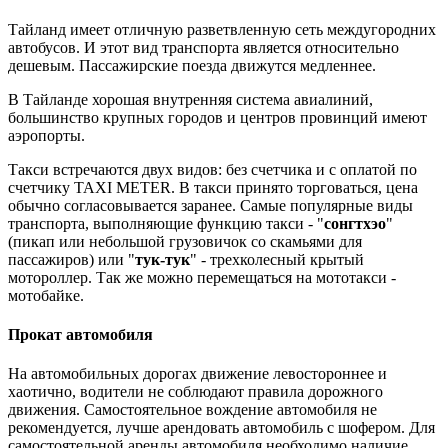
Тайланд имеет отличную разветвленную сеть междугородних
автобусов. И этот вид транспорта является относительно
дешевым. Пассажирские поезда движутся медленнее.
В Тайланде хорошая внутренняя система авиалиний,
большинство крупных городов и центров провинций имеют
аэропорты.
Такси встречаются двух видов: без счетчика и с оплатой по
счетчику TAXI METER. В такси принято торговаться, цена
обычно согласовывается заранее. Самые популярные виды
транспорта, выполняющие функцию такси - "
сонгтхэо
"
(пикап или небольшой грузовичок со скамьями для
пассажиров) или "
тук-тук
" - трехколесный крытый
мотороллер. Так же можно перемещаться на мототакси -
мотобайке.
Прокат автомобиля
На автомобильных дорогах движение левостороннее и
хаотично, водители не соблюдают правила дорожного
движения. Самостоятельное вождение автомобиля не
рекомендуется, лучше арендовать автомобиль с шофером. Для
самостоятельной аренды автомобиля необходимо наличие