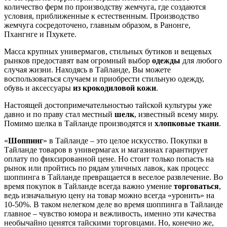
количество ферм по производству жемчуга, где создаются
условия, приближенные к естественным. Производство
жемчуга сосредоточено, главным образом, в Ранонге,
Пхангнге и Пхукете.
Масса крупных универмагов, стильных бутиков и вещевых
рынков предоставят вам огромный выбор
одежды
для любого
случая жизни. Находясь в Тайланде, Вы можете
воспользоваться случаем и приобрести стильную одежду,
обувь и аксессуары
из крокодиловой кожи
.
Настоящей достопримечательностью тайской культуры уже
давно и по праву стал местный
шелк
, известный всему миру.
Помимо шелка в Тайланде производятся и
хлопковые ткани
.
«
Шоппинг
» в Тайланде – это целое искусство. Покупки в
Тайланде товаров в универмагах и магазинах гарантирует
оплату по фиксированной цене. Но стоит только попасть на
рынок или пройтись по рядам уличных лавок, как процесс
шоппинга в Тайланде превращается в веселое развлечение. Во
время покупок в Тайланде всегда важно умение
торговаться
,
ведь изначальную цену на товар можно всегда «уронить» на
10-50%. В таком нелегком деле во время шоппинга в Тайланде
главное – чувство юмора и вежливость, именно эти качества
необычайно ценятся тайскими торговцами. Но, конечно же,