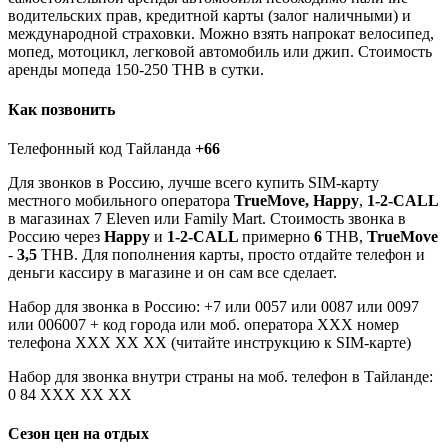
водительских прав, кредитной карты (залог наличными) и
международной страховки. Можно взять напрокат велосипед,
мопед, мотоцикл, легковой автомобиль или джип. Стоимость
аренды мопеда 150-250 THB в сутки.
Как позвонить
Телефонный код Тайланда
+66
Для звонков в Россию, лучше всего купить SIM-карту
местного мобильного оператора
TrueMove, Happy
,
1-2-CALL
в магазинах 7 Eleven или Family Mart. Стоимость звонка в
Россию через
Happy
и
1-2-CALL
примерно
6
THB,
TrueMove
-
3,5
THB. Для пополнения карты, просто отдайте телефон и
деньги кассиру в магазине и он сам все сделает.
Набор для звонка в Россию: +7 или 0057 или 0087 или 0097
или 006007 + код города или моб. оператора ХХХ номер
телефона ХХХ ХХ ХХ (читайте инструкцию к SIM-карте)
Набор для звонка внутри страны на моб. телефон в Тайланде:
0 84 ХХХ ХХ ХХ
Сезон цен на отдых