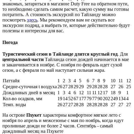
знакомых, затариться в магазине Duty Free на обратном пути,
то необходимо сделать самим расчет, какую сумму вы готовы
потратить. А стоимость экскурсий по Тайланду можно
посмотреть
здесь
. Мы рекомендуем вам не скупать все
экскурсии подряд, а выбрать те, которые действительно будут
полезны и интересны для вас.
Погода
Туристический сезон в Тайланде длится круглый год
. Для
центральной части
Тайланда сезон дождей начинается в мае
и заканчивается в ноябре. С ноября по февраль идет сухой
сезон, а с февраля по май наступает сильная жара.
Паттайя
1
2
3
4
5
6
7
8
9
10
11
12
Средне-суточная t воздуха
26
27
28
29
29
29
28
28
28
27
26
25
Дождливых дней в месяц
1
3
4
6
12
11
11
12
17
18
9
1
Кол-во осадков, мм
19
14
52
67
177
79
77
90
202
249
134
4
Темп. воды
26
27
27
28
28
28
28
28
28
27
27
27
На острове
Пхукет
характерны комфортное мягкое лето с
ноября по апрель и межсезонье с мая по ноябрь, когда идут
проливные дожди не более 2 часов. Сентябрь - самый
дождливый месяц на Пхукете