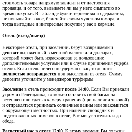
стоимость товара напрямую зависит и от настроения
продавца, и от того, вызываете ли вы у него симпатию во
время покупки. В Тайланде будьте терпеливы и сдержанны,
не повышайте голос, блистайте своим чувством юмора, и
тогда выгодные и интересные покупки у вас в кармане.
Отель (въезд/выезд)
Некоторые отели, при заселении, берут возвращаемый
депозит
выраженный в местной валюте или долларах,
который может быть израсходован за пользование
дополнительными услугами или в случае причинения ущерба
отелю. Если отель ничего не удержал с вас, то депозит
полностью возвращается
при выселении из отеля. Сумму
депозита уточняйте у менеджеров турфирмы.
Заселение
в отель происходит
после 14:00
. Если Вы приехали
утром из Геленджика, то можно оставить свой багаж на
ресепшен или сдать в камеру хранения (при наличии таковой)
и отправляться принимать солнечные ванны или знакомиться
с окружающей местностью. При наличии свободных и
подготовленных номеров в отеле, Вас могут заселить и до
обеда.
Расчетный час в отеле 12:00
. К этому времени Вы должны