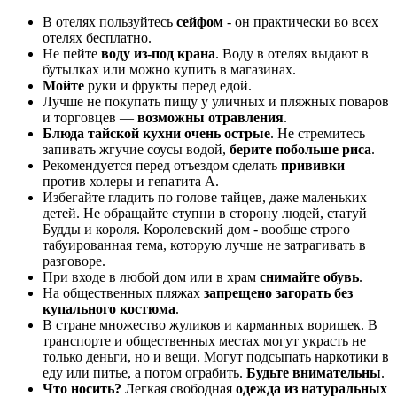
В отелях пользуйтесь
сейфом
- он практически во всех
отелях бесплатно.
Не пейте
воду из-под крана
. Воду в отелях выдают в
бутылках или можно купить в магазинах.
Мойте
руки и фрукты перед едой.
Лучше не покупать пищу у уличных и пляжных поваров
и торговцев —
возможны отравления
.
Блюда тайской кухни очень острые
. Не стремитесь
запивать жгучие соусы водой,
берите побольше риса
.
Рекомендуется перед отъездом сделать
прививки
против холеры и гепатита А.
Избегайте гладить по голове тайцев, даже маленьких
детей. Не обращайте ступни в сторону людей, статуй
Будды и короля. Королевский дом - вообще строго
табуированная тема, которую лучше не затрагивать в
разговоре.
При входе в любой дом или в храм
снимайте обувь
.
На общественных пляжах
запрещено загорать без
купального костюма
.
В стране множество жуликов и карманных воришек. В
транспорте и общественных местах могут украсть не
только деньги, но и вещи. Могут подсыпать наркотики в
еду или питье, а потом ограбить.
Будьте внимательны
.
Что носить?
Легкая свободная
одежда из натуральных