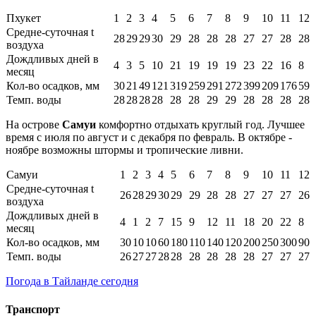
Пхукет
1
2
3
4
5
6
7
8
9
10
11
12
Средне-суточная t
28
29
29
30
29
28
28
28
27
27
28
28
воздуха
Дождливых дней в
4
3
5
10
21
19
19
19
23
22
16
8
месяц
Кол-во осадков, мм
30
21
49
121
319
259
291
272
399
209
176
59
Темп. воды
28
28
28
28
28
28
29
29
28
28
28
28
На острове
Самуи
комфортно отдыхать круглый год. Лучшее
время с июля по август и с декабря по февраль. В октябре -
ноябре возможны штормы и тропические ливни.
Самуи
1
2
3
4
5
6
7
8
9
10
11
12
Средне-суточная t
26
28
29
30
29
29
28
28
27
27
27
26
воздуха
Дождливых дней в
4
1
2
7
15
9
12
11
18
20
22
8
месяц
Кол-во осадков, мм
30
10
10
60
180
110
140
120
200
250
300
90
Темп. воды
26
27
27
28
28
28
28
28
28
27
27
27
Погода в Тайланде сегодня
Транспорт