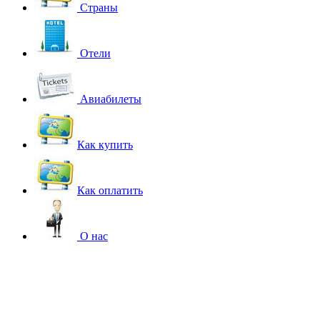
Страны
Отели
Авиабилеты
Как купить
Как оплатить
О нас