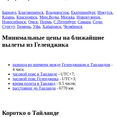
Барнаул
,
Благовещенск
,
Владивосток
,
Екатеринбург
,
Иркутск
,
Казань
,
Красноярск
,
Мин.Воды
,
Москва
,
Новокузнецк
,
Новосибирск
,
Омск
,
Пермь
,
С.Петербург
,
Самара
,
Сочи
,
Сургут
,
Тюмень
,
Уфа
,
Хабаровск
,
Челябинск
Минимальные цены на ближайшие
вылеты из Геленджика
разница во времени между Геленджиком и Таиландом
-
4 часа;
часовой пояс в Таиланде
- UTC+7;
часовой пояс Геленджика
- UTC+3;
время полета в Таиланд
- 9.5 часов;
расстояние до Таиланда
- 6770 км.
Коротко о Тайланде