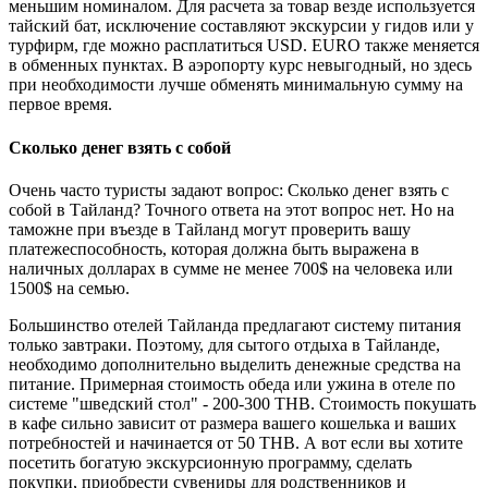
меньшим номиналом. Для расчета за товар везде используется
тайский бат, исключение составляют экскурсии у гидов или у
турфирм, где можно расплатиться USD. EURO также меняется
в обменных пунктах. В аэропорту курс невыгодный, но здесь
при необходимости лучше обменять минимальную сумму на
первое время.
Сколько денег взять с собой
Очень часто туристы задают вопрос: Сколько денег взять с
собой в Тайланд? Точного ответа на этот вопрос нет. Но на
таможне при въезде в Тайланд могут проверить вашу
платежеспособность, которая должна быть выражена в
наличных долларах в сумме не менее 700$ на человека или
1500$ на семью.
Большинство отелей Тайланда предлагают систему питания
только завтраки. Поэтому, для сытого отдыха в Тайланде,
необходимо дополнительно выделить денежные средства на
питание. Примерная стоимость обеда или ужина в отеле по
системе "шведский стол" - 200-300 THB. Стоимость покушать
в кафе сильно зависит от размера вашего кошелька и ваших
потребностей и начинается от 50 THB. А вот если вы хотите
посетить богатую экскурсионную программу, сделать
покупки, приобрести сувениры для родственников и