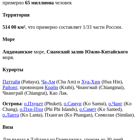
примерно
65 миллиона
человек
Территория
514 00 км²
, что примерно составляет 1/33 части России.
Море
Андаманское
море,
Сиамский залив Южно-Китайского
моря.
Курорты
Паттайя
(Pattaya),
Ча-Ам
(Cha Am) и
Хуа-Хин
(Hua Hin),
Районг
, провинция
Краби
(Krabi), Чиангмай (Chiangmai),
Чианграй (Chiangrai), Као Лак.
Острова
:
о.Пхукет
(Phuket),
о.Самуи
(Ko Samui),
о.Чанг
(Ko
Chang),
о.Пхи-Пхи
(Phi Phi Islands),
о.Самет
(Ko Samed),
о.Ланта
(Ko Lanta), Пханган (Ko Phangan), Симилан (Similan).
Виза
Для въезда в Тайланд из Геленджика, сроком до 30 дней,