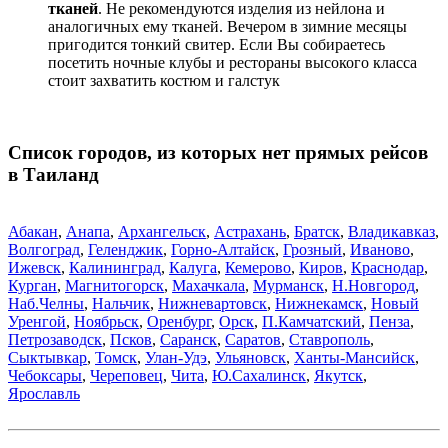
тканей
. Не рекомендуются изделия из нейлона и
аналогичных ему тканей. Вечером в зимние месяцы
пригодится тонкий свитер. Если Вы собираетесь
посетить ночные клубы и рестораны высокого класса
стоит захватить костюм и галстук
Список городов, из которых нет прямых рейсов
в Таиланд
Абакан
,
Анапа
,
Архангельск
,
Астрахань
,
Братск
,
Владикавказ
,
Волгоград
,
Геленджик
,
Горно-Алтайск
,
Грозный
,
Иваново
,
Ижевск
,
Калининград
,
Калуга
,
Кемерово
,
Киров
,
Краснодар
,
Курган
,
Магнитогорск
,
Махачкала
,
Мурманск
,
Н.Новгород
,
Наб.Челны
,
Нальчик
,
Нижневартовск
,
Нижнекамск
,
Новый
Уренгой
,
Ноябрьск
,
Оренбург
,
Орск
,
П.Камчатский
,
Пенза
,
Петрозаводск
,
Псков
,
Саранск
,
Саратов
,
Ставрополь
,
Сыктывкар
,
Томск
,
Улан-Удэ
,
Ульяновск
,
Ханты-Мансийск
,
Чебоксары
,
Череповец
,
Чита
,
Ю.Сахалинск
,
Якутск
,
Ярославль