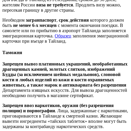
жителям России
виза не требуется
. Продлить визу можно,
пересекая границу в другие страны.
Необходим
загранпаспорт
,
срок действия
которого должен
быть
не менее 6-х месяцев
с момента окончания поездки. В
самолете или по прибытию в аэропорт Тайланда заполняется
эмиграционная карточка.
Образец
заполнения эмиграционной
карточки при въезде в Тайланд.
Таможня
Запрещен вывоз платиновых украшений, необработанных
драгоценных камней, золотых слитков, изображений
Будды (за исключением шейных медальонов), слоновой
кости и любых изделий из кожи и кости охраняемых
животных, а также марок и антиквариата без разрешения
Департамента изящных искусств. Для вывоза драгоценностей
необходимо получить в магазине сертификат.
Запрещен ввоз наркотиков, оружия (без разрешения
полиции) и порнографии
. Лица, задержанные с наркотиками,
приговариваются в Тайланде к смертной казни. Желающие
вывезти ингредиенты «тайских таблеток» вполне могут быть
задержаны за контрабанду наркотических средств.