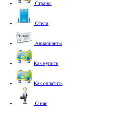
Страны
Отели
Авиабилеты
Как купить
Как оплатить
О нас