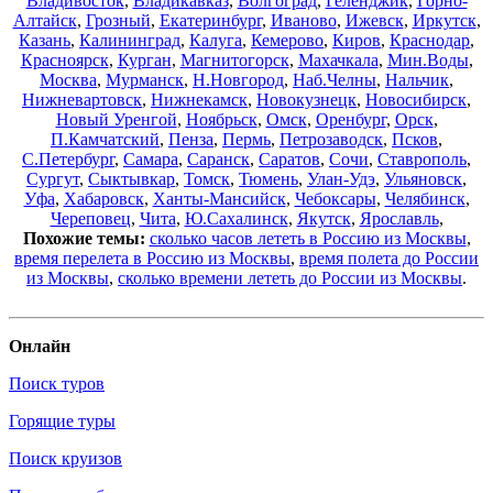
Владивосток
,
Владикавказ
,
Волгоград
,
Геленджик
,
Горно-
Алтайск
,
Грозный
,
Екатеринбург
,
Иваново
,
Ижевск
,
Иркутск
,
Казань
,
Калининград
,
Калуга
,
Кемерово
,
Киров
,
Краснодар
,
Красноярск
,
Курган
,
Магнитогорск
,
Махачкала
,
Мин.Воды
,
Москва
,
Мурманск
,
Н.Новгород
,
Наб.Челны
,
Нальчик
,
Нижневартовск
,
Нижнекамск
,
Новокузнецк
,
Новосибирск
,
Новый Уренгой
,
Ноябрьск
,
Омск
,
Оренбург
,
Орск
,
П.Камчатский
,
Пенза
,
Пермь
,
Петрозаводск
,
Псков
,
С.Петербург
,
Самара
,
Саранск
,
Саратов
,
Сочи
,
Ставрополь
,
Сургут
,
Сыктывкар
,
Томск
,
Тюмень
,
Улан-Удэ
,
Ульяновск
,
Уфа
,
Хабаровск
,
Ханты-Мансийск
,
Чебоксары
,
Челябинск
,
Череповец
,
Чита
,
Ю.Сахалинск
,
Якутск
,
Ярославль
,
Похожие темы:
сколько часов лететь в Россию из Москвы
,
время перелета в Россию из Москвы
,
время полета до России
из Москвы
,
сколько времени лететь до России из Москвы
.
Онлайн
Поиск туров
Горящие туры
Поиск круизов