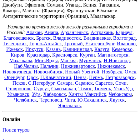
Джибути, Эфиопия, Сомали, Уганда, Кения, Танзания,
Коморы, Майотта (Франция), Французские Южные и
Антарктические территории (Франция), Мадагаскар.
Разница во времени между между различными городами и
Россией:
Абакан
,
Анапа
,
Архангельск
,
Астрахань
,
Барнаул
,
Благовещенск
,
Братск
,
Владивосток
,
Владикавказ
,
Волгоград
,
Геленджик
,
Горно-Алтайск
,
Грозный
,
Екатеринбург
,
Иваново
,
Ижевск
,
Иркутск
,
Казань
,
Калининград
,
Калуга
,
Кемерово
,
Киров
,
Краснодар
,
Красноярск
,
Курган
,
Магнитогорск
,
Махачкала
,
Мин.Воды
,
Москва
,
Мурманск
,
Н.Новгород
,
Наб.Челны
,
Нальчик
,
Нижневартовск
,
Нижнекамск
,
Новокузнецк
,
Новосибирск
,
Новый Уренгой
,
Ноябрьск
,
Омск
,
Оренбург
,
Орск
,
П.Камчатский
,
Пенза
,
Пермь
,
Петрозаводск
,
Псков
,
С.Петербург
,
Самара
,
Саранск
,
Саратов
,
Сочи
,
Ставрополь
,
Сургут
,
Сыктывкар
,
Томск
,
Тюмень
,
Улан-Удэ
,
Ульяновск
,
Уфа
,
Хабаровск
,
Ханты-Мансийск
,
Чебоксары
,
Челябинск
,
Череповец
,
Чита
,
Ю.Сахалинск
,
Якутск
,
Ярославль
,
Онлайн
Поиск туров