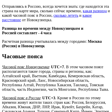
Отправляясь в Россию, всегда хочется знать: где находится эта
страна на карте мира, сколько сейчас времени,
какая разница
и
какой часовой пояс в России,
сколько лететь
и
какое
расстояние
от Новокузнецка.
Разница во времени между Новокузнецком и
Россией составляет -
4 часа
Расчетная разница учитывалась между городами:
Москва
(Россия) и Новокузнецк
Часовые пояса
Часовой пояс Новокузнецка
:
UTC+7
. В этом часовом поясе
располагаются такие города, страны и регионы, как:
Алтайский край, Вьетнам, Камбоджа, Кемеровская область,
Красноярский край, Лаос, Новосибирская область,
Республика Алтай, Республика Хакасия, Таиланд, Томская
область, часть Индонезии, часть Монголии, Республика Тыва.
Часовой пояс в России
:
UTC+3
. Кроме в России по этому
времени живут жители таких стран как: Россия, Белоруссия,
Абхазия, Южная, ДНР, ЛНР, Ирак, Кувейт, Бахрейн, Катар,
Саудовская Аравия, Турция, Северный Кипр, Йемен, Эритрея,