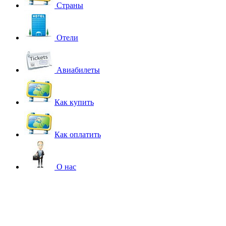
Страны
Отели
Авиабилеты
Как купить
Как оплатить
О нас