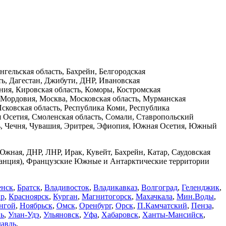
нгельская область, Бахрейн, Белгородская
сть, Дагестан, Джибути, ДНР, Ивановская
ния, Кировская область, Коморы, Костромская
, Мордовия, Москва, Московская область, Мурманская
Псковская область, Республика Коми, Республика
ая Осетия, Смоленская область, Сомали, Ставропольский
асть, Чечня, Чувашия, Эритрея, Эфиопия, Южная Осетия, Южный
 Южная, ДНР, ЛНР, Ирак, Кувейт, Бахрейн, Катар, Саудовская
Франция), Французские Южные и Антарктические территории
енск
,
Братск
,
Владивосток
,
Владикавказ
,
Волгоград
,
Геленджик
,
ар
,
Красноярск
,
Курган
,
Магнитогорск
,
Махачкала
,
Мин.Воды
,
нгой
,
Ноябрьск
,
Омск
,
Оренбург
,
Орск
,
П.Камчатский
,
Пенза
,
ь
,
Улан-Удэ
,
Ульяновск
,
Уфа
,
Хабаровск
,
Ханты-Мансийск
,
авль
,