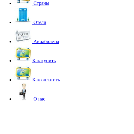
Страны
Отели
Авиабилеты
Как купить
Как оплатить
О нас