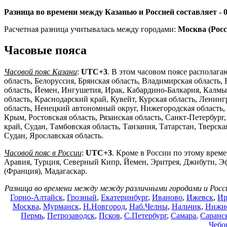
Разница во времени между Казанью и Россией составляет -
Расчетная разница учитывалась между городами:
Москва (Росс
Часовые пояса
Часовой пояс Казани
:
UTC+3
. В этом часовом поясе располага
область, Белоруссия, Брянская область, Владимирская область,
область, Йемен, Ингушетия, Ирак, Кабардино-Балкария, Калмык
область, Краснодарский край, Кувейт, Курская область, Ленин
область, Ненецкий автономный округ, Нижегородская область, 
Крым, Ростовская область, Рязанская область, Санкт-Петербург
край, Судан, Тамбовская область, Танзания, Татарстан, Тверск
Судан, Ярославская область.
Часовой пояс в России
:
UTC+3
. Кроме в России по этому време
Аравия, Турция, Северный Кипр, Йемен, Эритрея, Джибути, Э
(Франция), Мадагаскар.
Разница во времени между между различными городами и Росс
Горно-Алтайск
,
Грозный
,
Екатеринбург
,
Иваново
,
Ижевск
,
Ир
Москва
,
Мурманск
,
Н.Новгород
,
Наб.Челны
,
Нальчик
,
Нижне
Пермь
,
Петрозаводск
,
Псков
,
С.Петербург
,
Самара
,
Саранс
Чебо