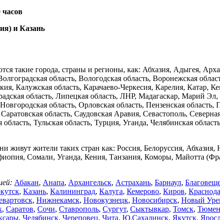
0 часов
ия) и Казань
ются такие города, страны и регионы, как: Абхазия, Адыгея, Арха
 Волгоградская область, Вологодская область, Воронежская обла
ия, Калужская область, Карачаево-Черкесия, Карелия, Катар, Ке
градская область, Липецкая область, ЛНР, Мадагаскар, Марий Эл
Новгородская область, Орловская область, Пензенская область, 
, Саратовская область, Саудовская Аравия, Севастополь, Северн
ая область, Тульская область, Турция, Уганда, Челябинская обл
ни живут жители таких стран как: Россия, Белоруссия, Абхазия,
фиопия, Сомали, Уганда, Кения, Танзания, Коморы, Майотта (
ией:
Абакан
,
Анапа
,
Архангельск
,
Астрахань
,
Барнаул
,
Благовещ
кутск
,
Казань
,
Калининград
,
Калуга
,
Кемерово
,
Киров
,
Краснод
вартовск
,
Нижнекамск
,
Новокузнецк
,
Новосибирск
,
Новый Уре
к
,
Саратов
,
Сочи
,
Ставрополь
,
Сургут
,
Сыктывкар
,
Томск
,
Тюмен
ксары
,
Челябинск
,
Череповец
,
Чита
,
Ю.Сахалинск
,
Якутск
,
Яросл