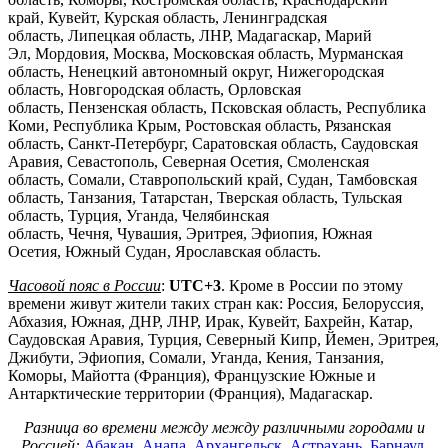
край, Кувейт, Курская область, Ленинградская
область, Липецкая область, ЛНР, Мадагаскар, Марий
Эл, Мордовия, Москва, Московская область, Мурманская
область, Ненецкий автономный округ, Нижегородская
область, Новгородская область, Орловская
область, Пензенская область, Псковская область, Республика
Коми, Республика Крым, Ростовская область, Рязанская
область, Санкт-Петербург, Саратовская область, Саудовская
Аравия, Севастополь, Северная Осетия, Смоленская
область, Сомали, Ставропольский край, Судан, Тамбовская
область, Танзания, Татарстан, Тверская область, Тульская
область, Турция, Уганда, Челябинская
область, Чечня, Чувашия, Эритрея, Эфиопия, Южная
Осетия, Южный Судан, Ярославская область.
Часовой пояс в России
:
UTC+3
. Кроме в России по этому
времени живут жители таких стран как: Россия, Белоруссия,
Абхазия, Южная, ДНР, ЛНР, Ирак, Кувейт, Бахрейн, Катар,
Саудовская Аравия, Турция, Северный Кипр, Йемен, Эритрея,
Джибути, Эфиопия, Сомали, Уганда, Кения, Танзания,
Коморы, Майотта (Франция), Французские Южные и
Антарктические территории (Франция), Мадагаскар.
Разница во времени между между различными городами и
Россией:
Абакан
,
Анапа
,
Архангельск
,
Астрахань
,
Барнаул
,