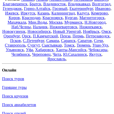
Благовещенск
,
Братск
,
Владивосток
,
Владикавказ
,
Волгоград
,
Геленджик
,
Горно-Алтайск
,
Грозный
,
Екатеринбург
,
Иваново
,
Ижевск
,
Иркутск
,
Казань
,
Калининград
,
Калуга
,
Кемерово
,
Киров
,
Краснодар
,
Красноярск
,
Курган
,
Магнитогорск
,
Махачкала
,
Мин.Воды
,
Москва
,
Мурманск
,
Н.Новгород
,
Наб.Челны
,
Нальчик
,
Нижневартовск
,
Нижнекамск
,
Новокузнецк
,
Новосибирск
,
Новый Уренгой
,
Ноябрьск
,
Омск
,
Оренбург
,
Орск
,
П.Камчатский
,
Пенза
,
Пермь
,
Петрозаводск
,
Псков
,
С.Петербург
,
Самара
,
Саранск
,
Саратов
,
Сочи
,
Ставрополь
,
Сургут
,
Сыктывкар
,
Томск
,
Тюмень
,
Улан-Удэ
,
Ульяновск
,
Уфа
,
Хабаровск
,
Ханты-Мансийск
,
Чебоксары
,
Челябинск
,
Череповец
,
Чита
,
Ю.Сахалинск
,
Якутск
,
Ярославль
,
Онлайн
Поиск туров
Горящие туры
Поиск круизов
Поиск авиабилетов
Поиск отелей