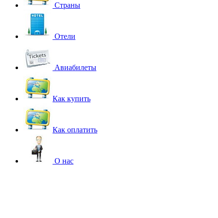
Страны
Отели
Авиабилеты
Как купить
Как оплатить
О нас