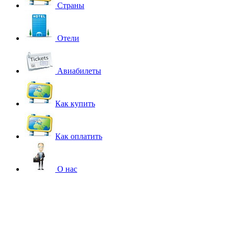
Страны
Отели
Авиабилеты
Как купить
Как оплатить
О нас