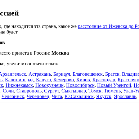
ссией
, где находится эта страна, какое же
расстояние от Ижевска до Р
да будет.
ов
место прилета в России:
Москва
же, увеличится значительно.
Архангельск
,
Астрахань
,
Барнаул
,
Благовещенск
,
Братск
,
Владив
нь
,
Калининград
,
Калуга
,
Кемерово
,
Киров
,
Краснодар
,
Краснояр
ск
,
Нижнекамск
,
Новокузнецк
,
Новосибирск
,
Новый Уренгой
,
Но
в
,
Сочи
,
Ставрополь
,
Сургут
,
Сыктывкар
,
Томск
,
Тюмень
,
Улан-У
Челябинск
,
Череповец
,
Чита
,
Ю.Сахалинск
,
Якутск
,
Ярославль
,