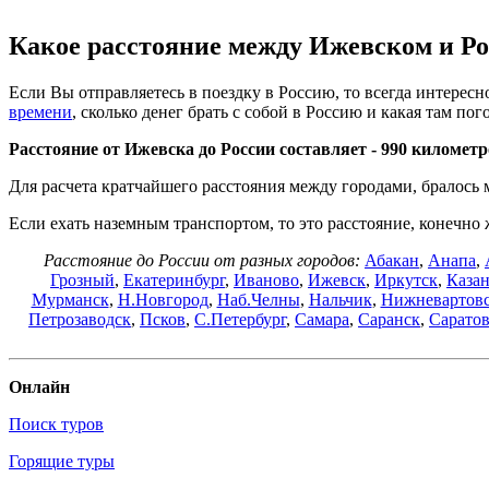
Какое расстояние между Ижевском и Ро
Если Вы отправляетесь в поездку в Россию, то всегда интересно
времени
, сколько денег брать с собой в Россию и какая там пого
Расстояние от Ижевска до России составляет -
990 километр
Для расчета кратчайшего расстояния между городами, бралось 
Если ехать наземным транспортом, то это расстояние, конечно 
Расстояние до России от разных городов:
Абакан
,
Анапа
,
Грозный
,
Екатеринбург
,
Иваново
,
Ижевск
,
Иркутск
,
Каза
Мурманск
,
Н.Новгород
,
Наб.Челны
,
Нальчик
,
Нижневартов
Петрозаводск
,
Псков
,
С.Петербург
,
Самара
,
Саранск
,
Сарато
Онлайн
Поиск туров
Горящие туры