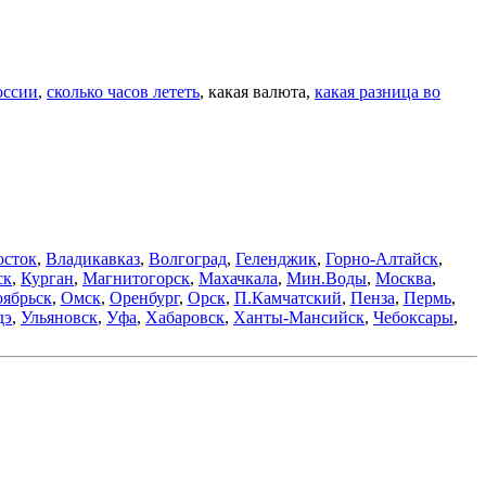
оссии
,
сколько часов лететь
, какая валюта,
какая разница во
осток
,
Владикавказ
,
Волгоград
,
Геленджик
,
Горно-Алтайск
,
ск
,
Курган
,
Магнитогорск
,
Махачкала
,
Мин.Воды
,
Москва
,
ябрьск
,
Омск
,
Оренбург
,
Орск
,
П.Камчатский
,
Пенза
,
Пермь
,
дэ
,
Ульяновск
,
Уфа
,
Хабаровск
,
Ханты-Мансийск
,
Чебоксары
,