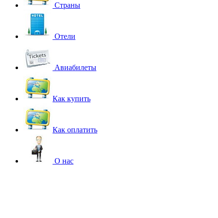
Страны
Отели
Авиабилеты
Как купить
Как оплатить
О нас