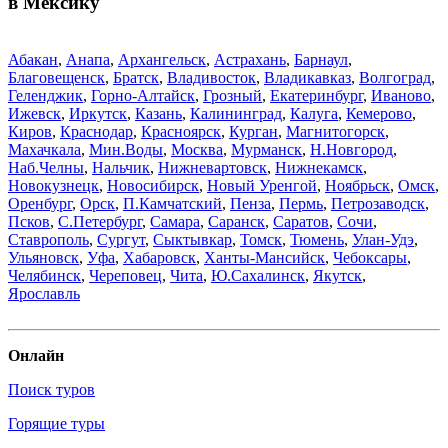
в Мексику
Абакан
,
Анапа
,
Архангельск
,
Астрахань
,
Барнаул
,
Благовещенск
,
Братск
,
Владивосток
,
Владикавказ
,
Волгоград
,
Геленджик
,
Горно-Алтайск
,
Грозный
,
Екатеринбург
,
Иваново
,
Ижевск
,
Иркутск
,
Казань
,
Калининград
,
Калуга
,
Кемерово
,
Киров
,
Краснодар
,
Красноярск
,
Курган
,
Магнитогорск
,
Махачкала
,
Мин.Воды
,
Москва
,
Мурманск
,
Н.Новгород
,
Наб.Челны
,
Нальчик
,
Нижневартовск
,
Нижнекамск
,
Новокузнецк
,
Новосибирск
,
Новый Уренгой
,
Ноябрьск
,
Омск
,
Оренбург
,
Орск
,
П.Камчатский
,
Пенза
,
Пермь
,
Петрозаводск
,
Псков
,
С.Петербург
,
Самара
,
Саранск
,
Саратов
,
Сочи
,
Ставрополь
,
Сургут
,
Сыктывкар
,
Томск
,
Тюмень
,
Улан-Удэ
,
Ульяновск
,
Уфа
,
Хабаровск
,
Ханты-Мансийск
,
Чебоксары
,
Челябинск
,
Череповец
,
Чита
,
Ю.Сахалинск
,
Якутск
,
Ярославль
Онлайн
Поиск туров
Горящие туры