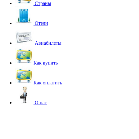
Страны
Отели
Авиабилеты
Как купить
Как оплатить
О нас