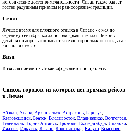
исторические достопримечательности. Ливан также радует
гостей радушным приемом и разнообразием традиций.
Сезон
Лучшее время для пляжного отдыха в Ливане - с мая по
середину сентября, когда погода яркая и теплая. Зимой с
декабря по апрель открывается сезон горнолыжного отдыха в
ливанских горах.
Виза
Виза для поездки в Ливан оформляется по прилете.
Список городов, из которых нет прямых рейсов
в Ливан
Абакан
,
Анапа
,
Архангельск
,
Астрахань
,
Барнаул
,
Благовещенск
,
Братск
,
Владивосток
,
Владикавказ
,
Волгоград
,
Геленджик
,
Горно-Алтайск
,
Грозный
,
Екатеринбург
,
Иваново
,
Ижевск
,
Иркутск
,
Казань
,
Калининград
,
Калуга
,
Кемерово
,