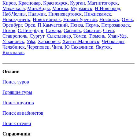
Киров
,
Краснодар
,
Красноярск
,
Курган
,
Магнитогорск
,
Махачкала
,
Мин.Воды
,
Москва
,
Мурманск
,
Н.Новгород
,
Наб.Челны
,
Нальчик
,
Нижневартовск
,
Нижнекамск
,
Новокузнецк
,
Новосибирск
,
Новый Уренгой
,
Ноябрьск
,
Омск
,
Оренбург
,
Орск
,
П.Камчатский
,
Пенза
,
Пермь
,
Петрозаводск
,
Псков
,
С.Петербург
,
Самара
,
Саранск
,
Саратов
,
Сочи
,
Ставрополь
,
Сургут
,
Сыктывкар
,
Томск
,
Тюмень
,
Улан-Удэ
,
Ульяновск
,
Уфа
,
Хабаровск
,
Ханты-Мансийск
,
Чебоксары
,
Челябинск
,
Череповец
,
Чита
,
Ю.Сахалинск
,
Якутск
,
Ярославль
Онлайн
Поиск туров
Горящие туры
Поиск круизов
Поиск авиабилетов
Поиск отелей
Справочник