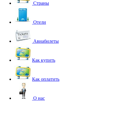
Страны
Отели
Авиабилеты
Как купить
Как оплатить
О нас