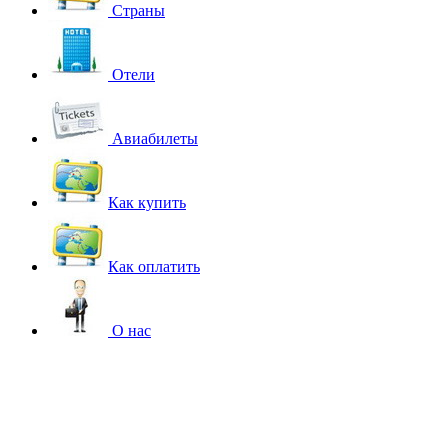
Страны
Отели
Авиабилеты
Как купить
Как оплатить
О нас