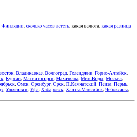
о Финлядии
,
сколько часов лететь
, какая валюта,
какая разница
восток
,
Владикавказ
,
Волгоград
,
Геленджик
,
Горно-Алтайск
,
ск
,
Курган
,
Магнитогорск
,
Махачкала
,
Мин.Воды
,
Москва
,
ябрьск
,
Омск
,
Оренбург
,
Орск
,
П.Камчатский
,
Пенза
,
Пермь
,
дэ
,
Ульяновск
,
Уфа
,
Хабаровск
,
Ханты-Мансийск
,
Чебоксары
,