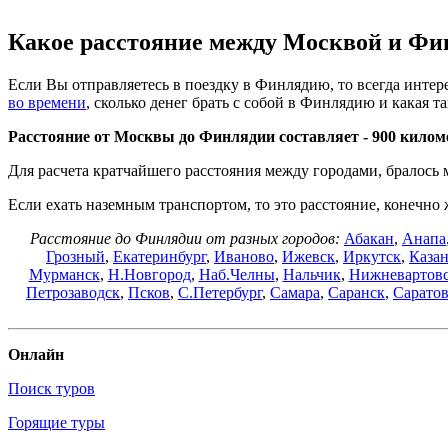
Какое расстояние между Москвой и Фи
Если Вы отправляетесь в поездку в Финлядию, то всегда интерес
во времени
, сколько денег брать с собой в Финлядию и какая та
Расстояние от Москвы до Финлядии составляет -
900 килом
Для расчета кратчайшего расстояния между городами, бралось
Если ехать наземным транспортом, то это расстояние, конечно 
Расстояние до Финлядии от разных городов:
Абакан
,
Анапа
Грозный
,
Екатеринбург
,
Иваново
,
Ижевск
,
Иркутск
,
Каза
Мурманск
,
Н.Новгород
,
Наб.Челны
,
Нальчик
,
Нижневартов
Петрозаводск
,
Псков
,
С.Петербург
,
Самара
,
Саранск
,
Сарато
Онлайн
Поиск туров
Горящие туры