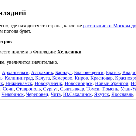
нлядией
но, где находится эта страна, какое же
расстояние от Москвы д
м погода будет.
етров
 место прилета в Финлядии:
Хельсинки
же, увеличится значительно.
,
Архангельск
,
Астрахань
,
Барнаул
,
Благовещенск
,
Братск
,
Влади
нь
,
Калининград
,
Калуга
,
Кемерово
,
Киров
,
Краснодар
,
Краснояр
ск
,
Нижнекамск
,
Новокузнецк
,
Новосибирск
,
Новый Уренгой
,
Но
в
,
Сочи
,
Ставрополь
,
Сургут
,
Сыктывкар
,
Томск
,
Тюмень
,
Улан-У
Челябинск
,
Череповец
,
Чита
,
Ю.Сахалинск
,
Якутск
,
Ярославль
,