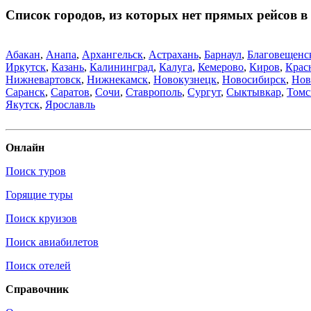
Список городов, из которых нет прямых рейсов 
Абакан
,
Анапа
,
Архангельск
,
Астрахань
,
Барнаул
,
Благовещенс
Иркутск
,
Казань
,
Калининград
,
Калуга
,
Кемерово
,
Киров
,
Крас
Нижневартовск
,
Нижнекамск
,
Новокузнецк
,
Новосибирск
,
Нов
Саранск
,
Саратов
,
Сочи
,
Ставрополь
,
Сургут
,
Сыктывкар
,
Томс
Якутск
,
Ярославль
Онлайн
Поиск туров
Горящие туры
Поиск круизов
Поиск авиабилетов
Поиск отелей
Справочник