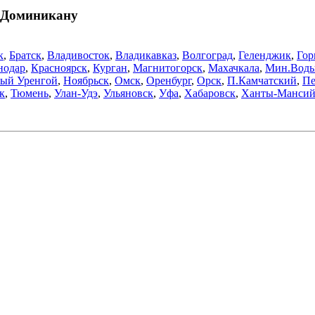
в Доминикану
к
,
Братск
,
Владивосток
,
Владикавказ
,
Волгоград
,
Геленджик
,
Гор
нодар
,
Красноярск
,
Курган
,
Магнитогорск
,
Махачкала
,
Мин.Вод
ый Уренгой
,
Ноябрьск
,
Омск
,
Оренбург
,
Орск
,
П.Камчатский
,
Пе
к
,
Тюмень
,
Улан-Удэ
,
Ульяновск
,
Уфа
,
Хабаровск
,
Ханты-Мансий