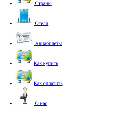
Страны
Отели
Авиабилеты
Как купить
Как оплатить
О нас