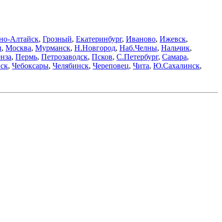
но-Алтайск
,
Грозный
,
Екатеринбург
,
Иваново
,
Ижевск
,
ы
,
Москва
,
Мурманск
,
Н.Новгород
,
Наб.Челны
,
Нальчик
,
нза
,
Пермь
,
Петрозаводск
,
Псков
,
С.Петербург
,
Самара
,
ск
,
Чебоксары
,
Челябинск
,
Череповец
,
Чита
,
Ю.Сахалинск
,