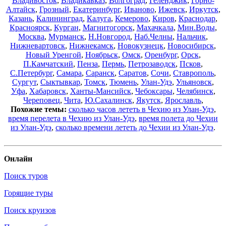
Владивосток
,
Владикавказ
,
Волгоград
,
Геленджик
,
Горно-
Алтайск
,
Грозный
,
Екатеринбург
,
Иваново
,
Ижевск
,
Иркутск
,
Казань
,
Калининград
,
Калуга
,
Кемерово
,
Киров
,
Краснодар
,
Красноярск
,
Курган
,
Магнитогорск
,
Махачкала
,
Мин.Воды
,
Москва
,
Мурманск
,
Н.Новгород
,
Наб.Челны
,
Нальчик
,
Нижневартовск
,
Нижнекамск
,
Новокузнецк
,
Новосибирск
,
Новый Уренгой
,
Ноябрьск
,
Омск
,
Оренбург
,
Орск
,
П.Камчатский
,
Пенза
,
Пермь
,
Петрозаводск
,
Псков
,
С.Петербург
,
Самара
,
Саранск
,
Саратов
,
Сочи
,
Ставрополь
,
Сургут
,
Сыктывкар
,
Томск
,
Тюмень
,
Улан-Удэ
,
Ульяновск
,
Уфа
,
Хабаровск
,
Ханты-Мансийск
,
Чебоксары
,
Челябинск
,
Череповец
,
Чита
,
Ю.Сахалинск
,
Якутск
,
Ярославль
,
Похожие темы:
сколько часов лететь в Чехию из Улан-Удэ
,
время перелета в Чехию из Улан-Удэ
,
время полета до Чехии
из Улан-Удэ
,
сколько времени лететь до Чехии из Улан-Удэ
.
Онлайн
Поиск туров
Горящие туры
Поиск круизов