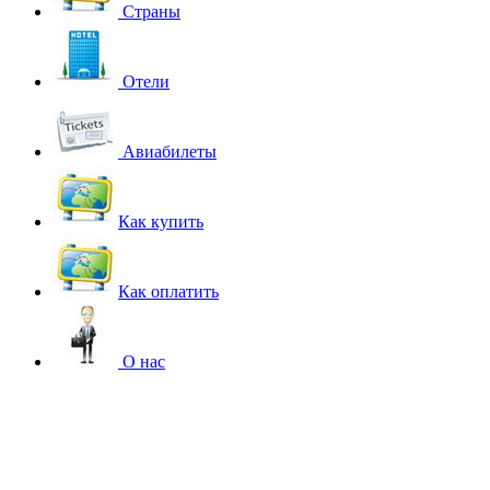
Страны
Отели
Авиабилеты
Как купить
Как оплатить
О нас