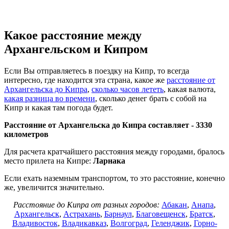
Какое расстояние между
Архангельском и Кипром
Если Вы отправляетесь в поездку на Кипр, то всегда
интересно, где находится эта страна, какое же
расстояние от
Архангельска до Кипра
,
сколько часов лететь
, какая валюта,
какая разница во времени
, сколько денег брать с собой на
Кипр и какая там погода будет.
Расстояние от Архангельска до Кипра составляет -
3330
километров
Для расчета кратчайшего расстояния между городами, бралось
место прилета на Кипре:
Ларнака
Если ехать наземным транспортом, то это расстояние, конечно
же, увеличится значительно.
Расстояние до Кипра от разных городов:
Абакан
,
Анапа
,
Архангельск
,
Астрахань
,
Барнаул
,
Благовещенск
,
Братск
,
Владивосток
,
Владикавказ
,
Волгоград
,
Геленджик
,
Горно-