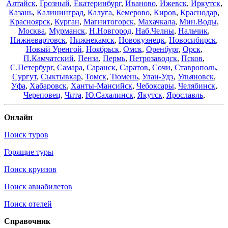
Алтайск
,
Грозный
,
Екатеринбург
,
Иваново
,
Ижевск
,
Иркутск
,
Казань
,
Калининград
,
Калуга
,
Кемерово
,
Киров
,
Краснодар
,
Красноярск
,
Курган
,
Магнитогорск
,
Махачкала
,
Мин.Воды
,
Москва
,
Мурманск
,
Н.Новгород
,
Наб.Челны
,
Нальчик
,
Нижневартовск
,
Нижнекамск
,
Новокузнецк
,
Новосибирск
,
Новый Уренгой
,
Ноябрьск
,
Омск
,
Оренбург
,
Орск
,
П.Камчатский
,
Пенза
,
Пермь
,
Петрозаводск
,
Псков
,
С.Петербург
,
Самара
,
Саранск
,
Саратов
,
Сочи
,
Ставрополь
,
Сургут
,
Сыктывкар
,
Томск
,
Тюмень
,
Улан-Удэ
,
Ульяновск
,
Уфа
,
Хабаровск
,
Ханты-Мансийск
,
Чебоксары
,
Челябинск
,
Череповец
,
Чита
,
Ю.Сахалинск
,
Якутск
,
Ярославль
,
Онлайн
Поиск туров
Горящие туры
Поиск круизов
Поиск авиабилетов
Поиск отелей
Справочник