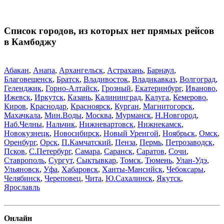
Список городов, из которых нет прямых рейсов
в Камбоджу
Абакан
,
Анапа
,
Архангельск
,
Астрахань
,
Барнаул
,
Благовещенск
,
Братск
,
Владивосток
,
Владикавказ
,
Волгоград
,
Геленджик
,
Горно-Алтайск
,
Грозный
,
Екатеринбург
,
Иваново
,
Ижевск
,
Иркутск
,
Казань
,
Калининград
,
Калуга
,
Кемерово
,
Киров
,
Краснодар
,
Красноярск
,
Курган
,
Магнитогорск
,
Махачкала
,
Мин.Воды
,
Москва
,
Мурманск
,
Н.Новгород
,
Наб.Челны
,
Нальчик
,
Нижневартовск
,
Нижнекамск
,
Новокузнецк
,
Новосибирск
,
Новый Уренгой
,
Ноябрьск
,
Омск
,
Оренбург
,
Орск
,
П.Камчатский
,
Пенза
,
Пермь
,
Петрозаводск
,
Псков
,
С.Петербург
,
Самара
,
Саранск
,
Саратов
,
Сочи
,
Ставрополь
,
Сургут
,
Сыктывкар
,
Томск
,
Тюмень
,
Улан-Удэ
,
Ульяновск
,
Уфа
,
Хабаровск
,
Ханты-Мансийск
,
Чебоксары
,
Челябинск
,
Череповец
,
Чита
,
Ю.Сахалинск
,
Якутск
,
Ярославль
Онлайн