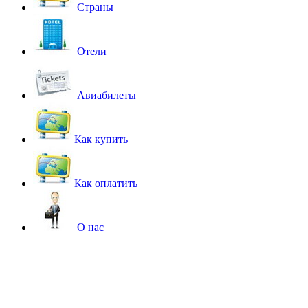
Страны
Отели
Авиабилеты
Как купить
Как оплатить
О нас