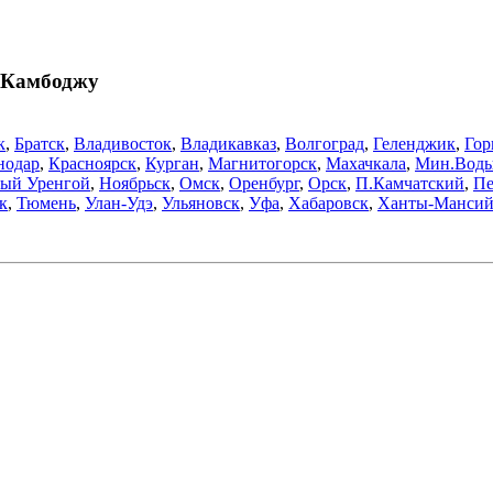
в Камбоджу
к
,
Братск
,
Владивосток
,
Владикавказ
,
Волгоград
,
Геленджик
,
Гор
нодар
,
Красноярск
,
Курган
,
Магнитогорск
,
Махачкала
,
Мин.Вод
ый Уренгой
,
Ноябрьск
,
Омск
,
Оренбург
,
Орск
,
П.Камчатский
,
Пе
к
,
Тюмень
,
Улан-Удэ
,
Ульяновск
,
Уфа
,
Хабаровск
,
Ханты-Мансий