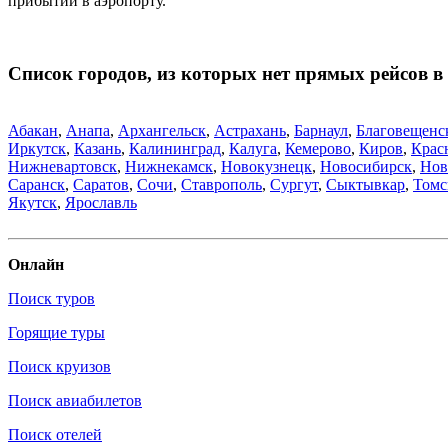
прибытии в аэропорту.
Список городов, из которых нет прямых рейсов 
Абакан
,
Анапа
,
Архангельск
,
Астрахань
,
Барнаул
,
Благовещенс
Иркутск
,
Казань
,
Калининград
,
Калуга
,
Кемерово
,
Киров
,
Крас
Нижневартовск
,
Нижнекамск
,
Новокузнецк
,
Новосибирск
,
Нов
Саранск
,
Саратов
,
Сочи
,
Ставрополь
,
Сургут
,
Сыктывкар
,
Томс
Якутск
,
Ярославль
Онлайн
Поиск туров
Горящие туры
Поиск круизов
Поиск авиабилетов
Поиск отелей