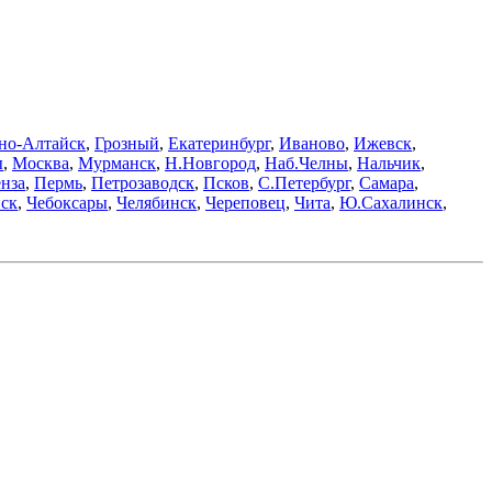
но-Алтайск
,
Грозный
,
Екатеринбург
,
Иваново
,
Ижевск
,
ы
,
Москва
,
Мурманск
,
Н.Новгород
,
Наб.Челны
,
Нальчик
,
нза
,
Пермь
,
Петрозаводск
,
Псков
,
С.Петербург
,
Самара
,
ск
,
Чебоксары
,
Челябинск
,
Череповец
,
Чита
,
Ю.Сахалинск
,