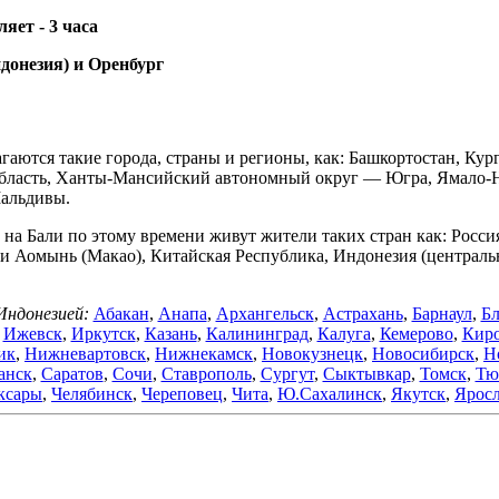
ляет -
3 часа
донезия) и Оренбург
агаются такие города, страны и регионы, как: Башкортостан, Кур
я область, Ханты-Мансийский автономный округ — Югра, Ямало-
Мальдивы.
 на Бали по этому времени живут жители таких стран как: Росси
и Аомынь (Макао), Китайская Республика, Индонезия (центральна
Индонезией:
Абакан
,
Анапа
,
Архангельск
,
Астрахань
,
Барнаул
,
Бл
,
Ижевск
,
Иркутск
,
Казань
,
Калининград
,
Калуга
,
Кемерово
,
Кир
ик
,
Нижневартовск
,
Нижнекамск
,
Новокузнецк
,
Новосибирск
,
Н
анск
,
Саратов
,
Сочи
,
Ставрополь
,
Сургут
,
Сыктывкар
,
Томск
,
Тю
ксары
,
Челябинск
,
Череповец
,
Чита
,
Ю.Сахалинск
,
Якутск
,
Яросл