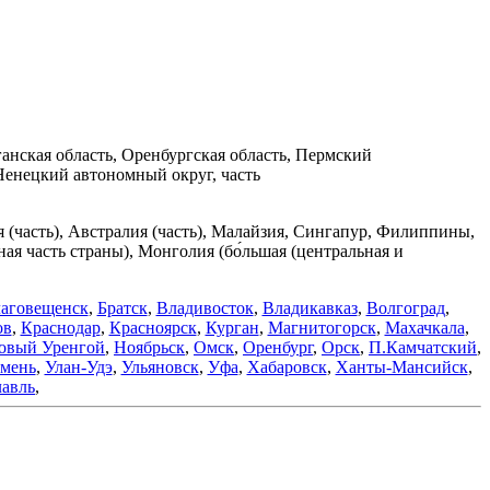
ганская область, Оренбургская область, Пермский
Ненецкий автономный округ, часть
я (часть), Австралия (часть), Малайзия, Сингапур, Филиппины,
я часть страны), Монголия (бо́льшая (центральная и
аговещенск
,
Братск
,
Владивосток
,
Владикавказ
,
Волгоград
,
ов
,
Краснодар
,
Красноярск
,
Курган
,
Магнитогорск
,
Махачкала
,
овый Уренгой
,
Ноябрьск
,
Омск
,
Оренбург
,
Орск
,
П.Камчатский
,
мень
,
Улан-Удэ
,
Ульяновск
,
Уфа
,
Хабаровск
,
Ханты-Мансийск
,
авль
,