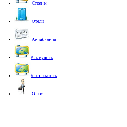
Страны
Отели
Авиабилеты
Как купить
Как оплатить
О нас