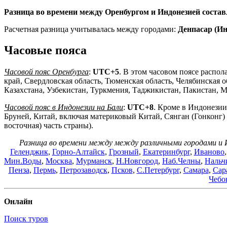
Разница во времени между Оренбургом и Индонезией состав
Расчетная разница учитывалась между городами:
Денпасар (Ин
Часовые пояса
Часовой пояс Оренбурга
:
UTC+5
. В этом часовом поясе распол
край, Свердловская область, Тюменская область, Челябинска
Казахстана, Узбекистан, Туркмения, Таджикистан, Пакистан, 
Часовой пояс в Индонезии на Бали
:
UTC+8
. Кроме в Индонезии
Бруней, Китай, включая материковый Китай, Сянган (Гонконг) 
восточная) часть страны).
Разница во времени между между различными городами и 
Геленджик
,
Горно-Алтайск
,
Грозный
,
Екатеринбург
,
Иваново
Мин.Воды
,
Москва
,
Мурманск
,
Н.Новгород
,
Наб.Челны
,
Нальч
Пенза
,
Пермь
,
Петрозаводск
,
Псков
,
С.Петербург
,
Самара
,
Сар
Чебо
Онлайн
Поиск туров