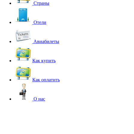
Страны
Отели
Авиабилеты
Как купить
Как оплатить
О нас