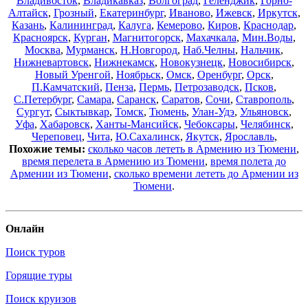
Владивосток
,
Владикавказ
,
Волгоград
,
Геленджик
,
Горно-
Алтайск
,
Грозный
,
Екатеринбург
,
Иваново
,
Ижевск
,
Иркутск
,
Казань
,
Калининград
,
Калуга
,
Кемерово
,
Киров
,
Краснодар
,
Красноярск
,
Курган
,
Магнитогорск
,
Махачкала
,
Мин.Воды
,
Москва
,
Мурманск
,
Н.Новгород
,
Наб.Челны
,
Нальчик
,
Нижневартовск
,
Нижнекамск
,
Новокузнецк
,
Новосибирск
,
Новый Уренгой
,
Ноябрьск
,
Омск
,
Оренбург
,
Орск
,
П.Камчатский
,
Пенза
,
Пермь
,
Петрозаводск
,
Псков
,
С.Петербург
,
Самара
,
Саранск
,
Саратов
,
Сочи
,
Ставрополь
,
Сургут
,
Сыктывкар
,
Томск
,
Тюмень
,
Улан-Удэ
,
Ульяновск
,
Уфа
,
Хабаровск
,
Ханты-Мансийск
,
Чебоксары
,
Челябинск
,
Череповец
,
Чита
,
Ю.Сахалинск
,
Якутск
,
Ярославль
,
Похожие темы:
сколько часов лететь в Армению из Тюмени
,
время перелета в Армению из Тюмени
,
время полета до
Армении из Тюмени
,
сколько времени лететь до Армении из
Тюмени
.
Онлайн
Поиск туров
Горящие туры
Поиск круизов