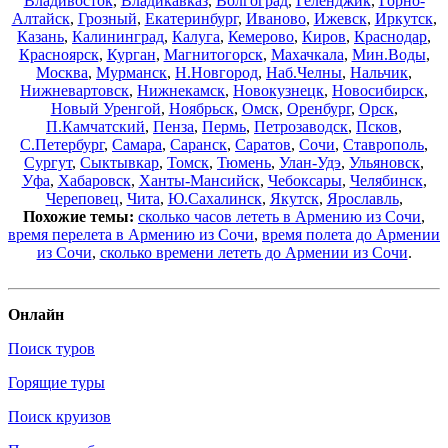
Владивосток
,
Владикавказ
,
Волгоград
,
Геленджик
,
Горно-
Алтайск
,
Грозный
,
Екатеринбург
,
Иваново
,
Ижевск
,
Иркутск
,
Казань
,
Калининград
,
Калуга
,
Кемерово
,
Киров
,
Краснодар
,
Красноярск
,
Курган
,
Магнитогорск
,
Махачкала
,
Мин.Воды
,
Москва
,
Мурманск
,
Н.Новгород
,
Наб.Челны
,
Нальчик
,
Нижневартовск
,
Нижнекамск
,
Новокузнецк
,
Новосибирск
,
Новый Уренгой
,
Ноябрьск
,
Омск
,
Оренбург
,
Орск
,
П.Камчатский
,
Пенза
,
Пермь
,
Петрозаводск
,
Псков
,
С.Петербург
,
Самара
,
Саранск
,
Саратов
,
Сочи
,
Ставрополь
,
Сургут
,
Сыктывкар
,
Томск
,
Тюмень
,
Улан-Удэ
,
Ульяновск
,
Уфа
,
Хабаровск
,
Ханты-Мансийск
,
Чебоксары
,
Челябинск
,
Череповец
,
Чита
,
Ю.Сахалинск
,
Якутск
,
Ярославль
,
Похожие темы:
сколько часов лететь в Армению из Сочи
,
время перелета в Армению из Сочи
,
время полета до Армении
из Сочи
,
сколько времени лететь до Армении из Сочи
.
Онлайн
Поиск туров
Горящие туры
Поиск круизов