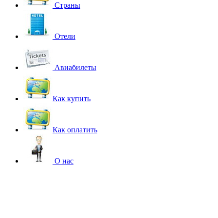
Страны
Отели
Авиабилеты
Как купить
Как оплатить
О нас