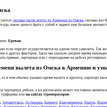
мска
суются:
сколько часов лететь до Армении из Омска
, сколько раз
погода, какие деньги брать с собой и задают еще большое множес
ении:
Ереван
даже если перелет осуществляется на одном типе самолета. Так ж
 и других факторов. Здесь мы указали среднее время нахождени
ыть прямые, чартерные или с пересадками на рейсах регулярных
мени вылета из Омска в Армению и узна
, то в нем обычно указано время вылета и прилета, аэропорт выл
на чартерных рейсах, а их расписание может постоянно менять
в турфирмы или
на сайтах туроператоров
.
а
,
Архангельск
,
Астрахань
,
Барнаул
,
Благовещенск
,
Братск
,
Влади
нь
,
Калининград
,
Калуга
,
Кемерово
,
Киров
,
Краснодар
,
Краснояр