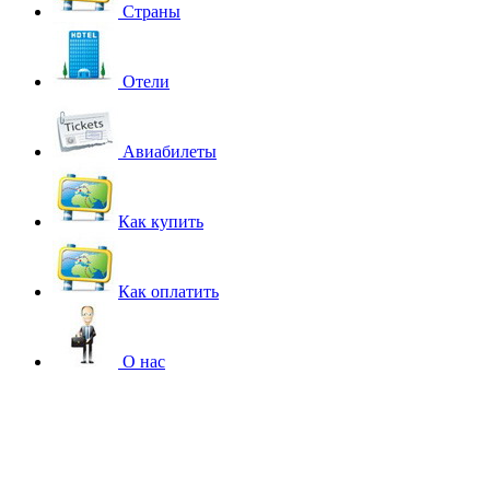
Страны
Отели
Авиабилеты
Как купить
Как оплатить
О нас