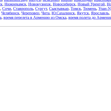
ск
,
Нижнекамск
,
Новокузнецк
,
Новосибирск
,
Новый Уренгой
,
Но
в
,
Сочи
,
Ставрополь
,
Сургут
,
Сыктывкар
,
Томск
,
Тюмень
,
Улан-У
Челябинск
,
Череповец
,
Чита
,
Ю.Сахалинск
,
Якутск
,
Ярославль
,
а
,
время перелета в Армению из Омска
,
время полета до Армени