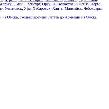
ябрьск
,
Омск
,
Оренбург
,
Орск
,
П.Камчатский
,
Пенза
,
Пермь
,
дэ
,
Ульяновск
,
Уфа
,
Хабаровск
,
Ханты-Мансийск
,
Чебоксары
,
и из Омска
,
сколько времени лететь до Армении из Омска
.