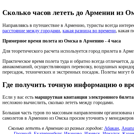
Сколько часов лететь до Армении из О
Направляясь в путешествие в Армению, туристы всегда интере
расстояние между городами
,
какая разница во времени
, какая 
Примерное время полета из Омска в Армению -
4 часа
Для теоретического расчета используется город прилета в Арм
Практическое время полета туда и обратно всегда отличается, 
авиакомпаний, осуществляющих перевозку, воздушных коридоров
пересадок, технических и экстренных посадок. Полеты могут б
Где получить точную информацию о вре
Если у вас есть
маршрутная квитанция электронного билета
несложно вычислить, сколько лететь между городами.
Большая часть туров по массовым направлениям организована 
самолетов в Армению из Омска просим уточнять у менеджеро
Сколько лететь в Армению из разных городов:
Абакан
,
Анап
Грозный
,
Екатеринбург
,
Иваново
,
Ижевск
,
Иркутск
,
Каза