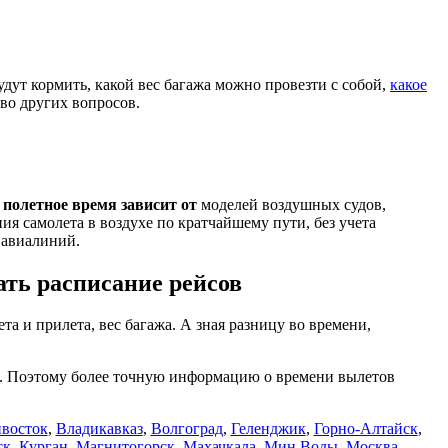
 будут кормить, какой вес багажа можно провезти с собой,
какое
тво других вопросов.
е
полетное время зависит от
моделей воздушных судов,
я самолета в воздухе по кратчайшему пути, без учета
 авиалиний.
ть расписание рейсов
ета и прилета, вес багажа. А зная разницу во времени,
ся. Поэтому более точную информацию о времени вылетов
восток
,
Владикавказ
,
Волгоград
,
Геленджик
,
Горно-Алтайск
,
ск
,
Курган
,
Магнитогорск
,
Махачкала
,
Мин.Воды
,
Москва
,