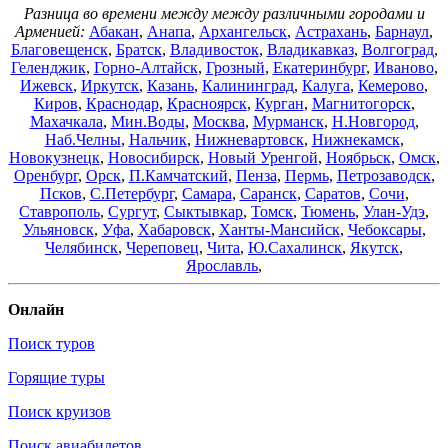
Разница во времени между между различными городами и
Арменией:
Абакан
,
Анапа
,
Архангельск
,
Астрахань
,
Барнаул
,
Благовещенск
,
Братск
,
Владивосток
,
Владикавказ
,
Волгоград
,
Геленджик
,
Горно-Алтайск
,
Грозный
,
Екатеринбург
,
Иваново
,
Ижевск
,
Иркутск
,
Казань
,
Калининград
,
Калуга
,
Кемерово
,
Киров
,
Краснодар
,
Красноярск
,
Курган
,
Магнитогорск
,
Махачкала
,
Мин.Воды
,
Москва
,
Мурманск
,
Н.Новгород
,
Наб.Челны
,
Нальчик
,
Нижневартовск
,
Нижнекамск
,
Новокузнецк
,
Новосибирск
,
Новый Уренгой
,
Ноябрьск
,
Омск
,
Оренбург
,
Орск
,
П.Камчатский
,
Пенза
,
Пермь
,
Петрозаводск
,
Псков
,
С.Петербург
,
Самара
,
Саранск
,
Саратов
,
Сочи
,
Ставрополь
,
Сургут
,
Сыктывкар
,
Томск
,
Тюмень
,
Улан-Удэ
,
Ульяновск
,
Уфа
,
Хабаровск
,
Ханты-Мансийск
,
Чебоксары
,
Челябинск
,
Череповец
,
Чита
,
Ю.Сахалинск
,
Якутск
,
Ярославль
,
Онлайн
Поиск туров
Горящие туры
Поиск круизов
Поиск авиабилетов