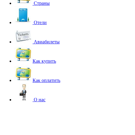
Страны
Отели
Авиабилеты
Как купить
Как оплатить
О нас