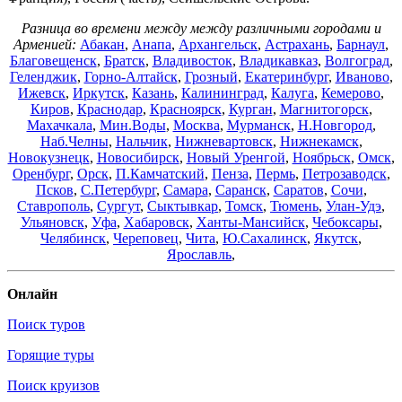
Разница во времени между между различными городами и
Арменией:
Абакан
,
Анапа
,
Архангельск
,
Астрахань
,
Барнаул
,
Благовещенск
,
Братск
,
Владивосток
,
Владикавказ
,
Волгоград
,
Геленджик
,
Горно-Алтайск
,
Грозный
,
Екатеринбург
,
Иваново
,
Ижевск
,
Иркутск
,
Казань
,
Калининград
,
Калуга
,
Кемерово
,
Киров
,
Краснодар
,
Красноярск
,
Курган
,
Магнитогорск
,
Махачкала
,
Мин.Воды
,
Москва
,
Мурманск
,
Н.Новгород
,
Наб.Челны
,
Нальчик
,
Нижневартовск
,
Нижнекамск
,
Новокузнецк
,
Новосибирск
,
Новый Уренгой
,
Ноябрьск
,
Омск
,
Оренбург
,
Орск
,
П.Камчатский
,
Пенза
,
Пермь
,
Петрозаводск
,
Псков
,
С.Петербург
,
Самара
,
Саранск
,
Саратов
,
Сочи
,
Ставрополь
,
Сургут
,
Сыктывкар
,
Томск
,
Тюмень
,
Улан-Удэ
,
Ульяновск
,
Уфа
,
Хабаровск
,
Ханты-Мансийск
,
Чебоксары
,
Челябинск
,
Череповец
,
Чита
,
Ю.Сахалинск
,
Якутск
,
Ярославль
,
Онлайн
Поиск туров
Горящие туры
Поиск круизов