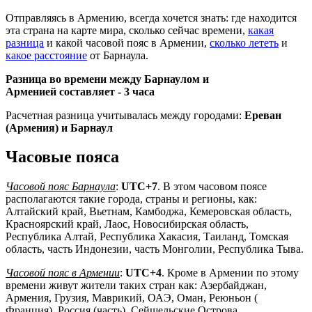
Отправляясь в Армению, всегда хочется знать: где находится
эта страна на карте мира, сколько сейчас времени,
какая
разница
и какой часовой пояс в Армении,
сколько лететь
и
какое расстояние
от Барнаула.
Разница во времени между Барнаулом и
Арменией составляет -
3 часа
Расчетная разница учитывалась между городами:
Ереван
(Армения) и Барнаул
Часовые пояса
Часовой пояс Барнаула
:
UTC+7
. В этом часовом поясе
располагаются такие города, страны и регионы, как:
Алтайский край, Вьетнам, Камбоджа, Кемеровская область,
Красноярский край, Лаос, Новосибирская область,
Республика Алтай, Республика Хакасия, Таиланд, Томская
область, часть Индонезии, часть Монголии, Республика Тыва.
Часовой пояс в Армении
:
UTC+4
. Кроме в Армении по этому
времени живут жители таких стран как: Азербайджан,
Армения, Грузия, Маврикий, ОАЭ, Оман, Реюньон (
Франция), Россия (часть), Сейшельские Острова.