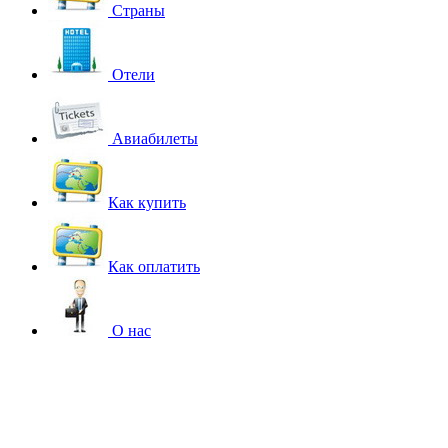
Страны
Отели
Авиабилеты
Как купить
Как оплатить
О нас