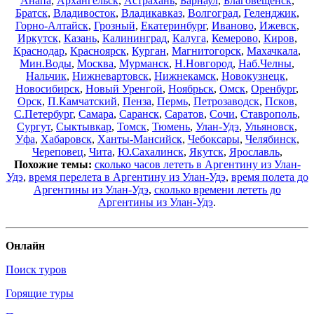
Анапа
,
Архангельск
,
Астрахань
,
Барнаул
,
Благовещенск
,
Братск
,
Владивосток
,
Владикавказ
,
Волгоград
,
Геленджик
,
Горно-Алтайск
,
Грозный
,
Екатеринбург
,
Иваново
,
Ижевск
,
Иркутск
,
Казань
,
Калининград
,
Калуга
,
Кемерово
,
Киров
,
Краснодар
,
Красноярск
,
Курган
,
Магнитогорск
,
Махачкала
,
Мин.Воды
,
Москва
,
Мурманск
,
Н.Новгород
,
Наб.Челны
,
Нальчик
,
Нижневартовск
,
Нижнекамск
,
Новокузнецк
,
Новосибирск
,
Новый Уренгой
,
Ноябрьск
,
Омск
,
Оренбург
,
Орск
,
П.Камчатский
,
Пенза
,
Пермь
,
Петрозаводск
,
Псков
,
С.Петербург
,
Самара
,
Саранск
,
Саратов
,
Сочи
,
Ставрополь
,
Сургут
,
Сыктывкар
,
Томск
,
Тюмень
,
Улан-Удэ
,
Ульяновск
,
Уфа
,
Хабаровск
,
Ханты-Мансийск
,
Чебоксары
,
Челябинск
,
Череповец
,
Чита
,
Ю.Сахалинск
,
Якутск
,
Ярославль
,
Похожие темы:
сколько часов лететь в Аргентину из Улан-
Удэ
,
время перелета в Аргентину из Улан-Удэ
,
время полета до
Аргентины из Улан-Удэ
,
сколько времени лететь до
Аргентины из Улан-Удэ
.
Онлайн
Поиск туров
Горящие туры