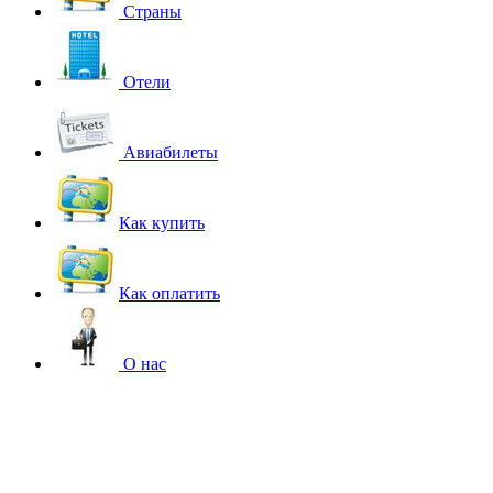
Страны
Отели
Авиабилеты
Как купить
Как оплатить
О нас