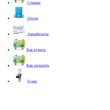
Страны
Отели
Авиабилеты
Как купить
Как оплатить
О нас