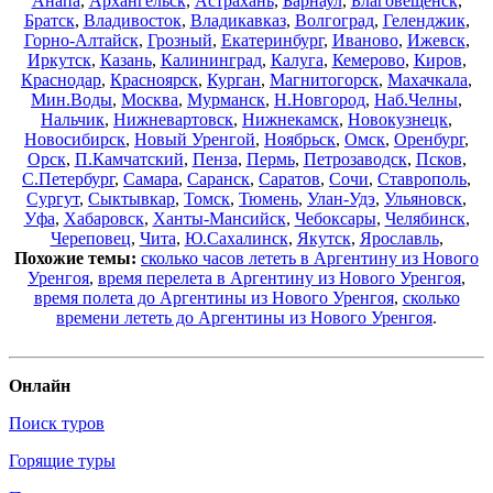
Анапа
,
Архангельск
,
Астрахань
,
Барнаул
,
Благовещенск
,
Братск
,
Владивосток
,
Владикавказ
,
Волгоград
,
Геленджик
,
Горно-Алтайск
,
Грозный
,
Екатеринбург
,
Иваново
,
Ижевск
,
Иркутск
,
Казань
,
Калининград
,
Калуга
,
Кемерово
,
Киров
,
Краснодар
,
Красноярск
,
Курган
,
Магнитогорск
,
Махачкала
,
Мин.Воды
,
Москва
,
Мурманск
,
Н.Новгород
,
Наб.Челны
,
Нальчик
,
Нижневартовск
,
Нижнекамск
,
Новокузнецк
,
Новосибирск
,
Новый Уренгой
,
Ноябрьск
,
Омск
,
Оренбург
,
Орск
,
П.Камчатский
,
Пенза
,
Пермь
,
Петрозаводск
,
Псков
,
С.Петербург
,
Самара
,
Саранск
,
Саратов
,
Сочи
,
Ставрополь
,
Сургут
,
Сыктывкар
,
Томск
,
Тюмень
,
Улан-Удэ
,
Ульяновск
,
Уфа
,
Хабаровск
,
Ханты-Мансийск
,
Чебоксары
,
Челябинск
,
Череповец
,
Чита
,
Ю.Сахалинск
,
Якутск
,
Ярославль
,
Похожие темы:
сколько часов лететь в Аргентину из Нового
Уренгоя
,
время перелета в Аргентину из Нового Уренгоя
,
время полета до Аргентины из Нового Уренгоя
,
сколько
времени лететь до Аргентины из Нового Уренгоя
.
Онлайн
Поиск туров
Горящие туры