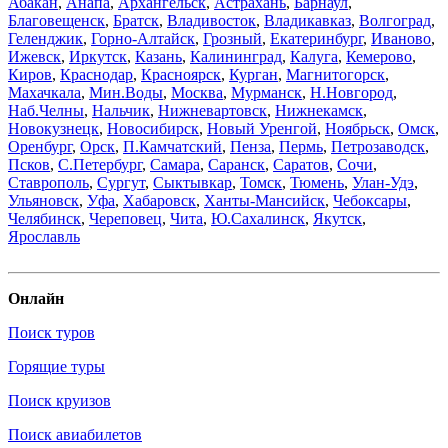
Абакан
,
Анапа
,
Архангельск
,
Астрахань
,
Барнаул
,
Благовещенск
,
Братск
,
Владивосток
,
Владикавказ
,
Волгоград
,
Геленджик
,
Горно-Алтайск
,
Грозный
,
Екатеринбург
,
Иваново
,
Ижевск
,
Иркутск
,
Казань
,
Калининград
,
Калуга
,
Кемерово
,
Киров
,
Краснодар
,
Красноярск
,
Курган
,
Магнитогорск
,
Махачкала
,
Мин.Воды
,
Москва
,
Мурманск
,
Н.Новгород
,
Наб.Челны
,
Нальчик
,
Нижневартовск
,
Нижнекамск
,
Новокузнецк
,
Новосибирск
,
Новый Уренгой
,
Ноябрьск
,
Омск
,
Оренбург
,
Орск
,
П.Камчатский
,
Пенза
,
Пермь
,
Петрозаводск
,
Псков
,
С.Петербург
,
Самара
,
Саранск
,
Саратов
,
Сочи
,
Ставрополь
,
Сургут
,
Сыктывкар
,
Томск
,
Тюмень
,
Улан-Удэ
,
Ульяновск
,
Уфа
,
Хабаровск
,
Ханты-Мансийск
,
Чебоксары
,
Челябинск
,
Череповец
,
Чита
,
Ю.Сахалинск
,
Якутск
,
Ярославль
Онлайн
Поиск туров
Горящие туры
Поиск круизов
Поиск авиабилетов