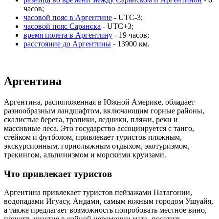
часов;
часовой пояс в Аргентине
- UTC-3;
часовой пояс Саранска
- UTC+3;
время полета в Аргентину
- 19 часов;
расстояние до Аргентины
- 13900 км.
Аргентина
Аргентина, расположенная в Южной Америке, обладает
разнообразным ландшафтом, включающим горные районы,
скалистые берега, тропики, ледники, пляжи, реки и
массивные леса. Это государство ассоциируется с танго,
стейком и футболом, привлекает туристов пляжным,
экскурсионным, горнолыжным отдыхом, экотуризмом,
трекингом, альпинизмом и морскими круизами.
Что привлекает туристов
Аргентина привлекает туристов пейзажами Патагонии,
водопадами Игуасу, Андами, самым южным городом Ушуайя,
а также предлагает возможность попробовать местное вино,
принять участие в чайной церемонии матэ, посетить