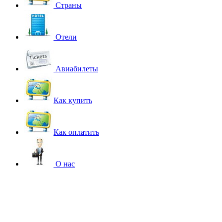
Страны
Отели
Авиабилеты
Как купить
Как оплатить
О нас