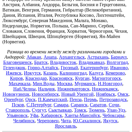
Австрия, Албания, Андорра, Бельгия, Босния и Герцеговина,
Ватикан, Венгрия, Германия, Гибралтар (Великобритания),
Дания, Испания, Италия, Республика Косово, Лихтенштейн,
Люксембург, Северная Македония, Мальта, Монако,
Нидерланды, Норвегия, Польша, Сан-Марино, Сербия,
Словакия, Словения, Франция, Хорватия, Черногория, Чехия,
Швейцария, Швеция, Шпицберген (Норвегия), Ян-Майен
(Норвегия).
Разница во времени между между различными городами и
Андоррой:
Абакан
,
Анапа
,
Архангельск
,
Астрахань
,
Барнаул
,
Благовещенск
,
Братск
,
Владивосток
,
Владикавказ
,
Волгоград
,
Геленджик
,
Горно-Алтайск
,
Грозный
,
Екатеринбург
,
Иваново
,
Ижевск
,
Иркутск
,
Казань
,
Калининград
,
Калуга
,
Кемерово
,
Киров
,
Краснодар
,
Красноярск
,
Курган
,
Магнитогорск
,
Махачкала
,
Мин.Воды
,
Москва
,
Мурманск
,
Н.Новгород
,
Наб.Челны
,
Нальчик
,
Нижневартовск
,
Нижнекамск
,
Новокузнецк
,
Новосибирск
,
Новый Уренгой
,
Ноябрьск
,
Омск
,
Оренбург
,
Орск
,
П.Камчатский
,
Пенза
,
Пермь
,
Петрозаводск
,
Псков
,
С.Петербург
,
Самара
,
Саранск
,
Саратов
,
Сочи
,
Ставрополь
,
Сургут
,
Сыктывкар
,
Томск
,
Тюмень
,
Улан-Удэ
,
Ульяновск
,
Уфа
,
Хабаровск
,
Ханты-Мансийск
,
Чебоксары
,
Челябинск
,
Череповец
,
Чита
,
Ю.Сахалинск
,
Якутск
,
Ярославль
,