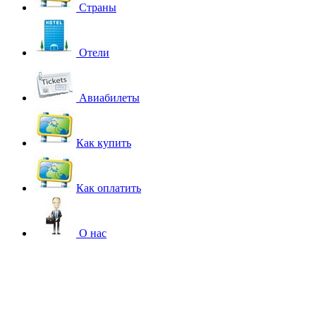
Страны
Отели
Авиабилеты
Как купить
Как оплатить
О нас