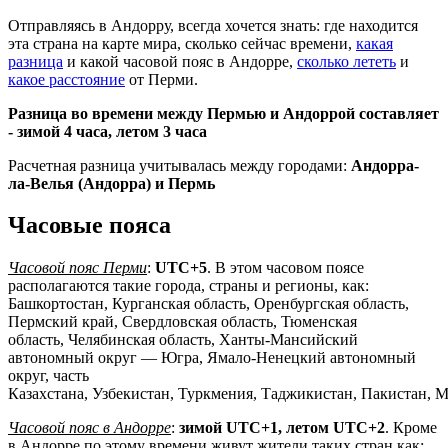
Отправляясь в Андорру, всегда хочется знать: где находится
эта страна на карте мира, сколько сейчас времени,
какая
разница
и какой часовой пояс в Андорре,
сколько лететь
и
какое расстояние
от Перми.
Разница во времени между Пермью и Андоррой составляет
-
зимой 4 часа, летом 3 часа
Расчетная разница учитывалась между городами:
Андорра-
ла-Велья (Андорра) и Пермь
Часовые пояса
Часовой пояс Перми
:
UTC+5
. В этом часовом поясе
располагаются такие города, страны и регионы, как:
Башкортостан, Курганская область, Оренбургская область,
Пермский край, Свердловская область, Тюменская
область, Челябинская область, Ханты-Мансийский
автономный округ — Югра, Ямало-Ненецкий автономный
округ, часть
Казахстана, Узбекистан, Туркмения, Таджикистан, Пакистан, 
Часовой пояс в Андорре
:
зимой UTC+1, летом UTC+2
. Кроме
в Андорре по этому времени живут жители таких стран как: