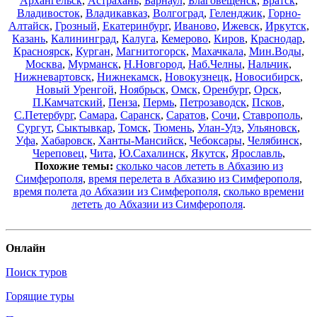
Архангельск
,
Астрахань
,
Барнаул
,
Благовещенск
,
Братск
,
Владивосток
,
Владикавказ
,
Волгоград
,
Геленджик
,
Горно-
Алтайск
,
Грозный
,
Екатеринбург
,
Иваново
,
Ижевск
,
Иркутск
,
Казань
,
Калининград
,
Калуга
,
Кемерово
,
Киров
,
Краснодар
,
Красноярск
,
Курган
,
Магнитогорск
,
Махачкала
,
Мин.Воды
,
Москва
,
Мурманск
,
Н.Новгород
,
Наб.Челны
,
Нальчик
,
Нижневартовск
,
Нижнекамск
,
Новокузнецк
,
Новосибирск
,
Новый Уренгой
,
Ноябрьск
,
Омск
,
Оренбург
,
Орск
,
П.Камчатский
,
Пенза
,
Пермь
,
Петрозаводск
,
Псков
,
С.Петербург
,
Самара
,
Саранск
,
Саратов
,
Сочи
,
Ставрополь
,
Сургут
,
Сыктывкар
,
Томск
,
Тюмень
,
Улан-Удэ
,
Ульяновск
,
Уфа
,
Хабаровск
,
Ханты-Мансийск
,
Чебоксары
,
Челябинск
,
Череповец
,
Чита
,
Ю.Сахалинск
,
Якутск
,
Ярославль
,
Похожие темы:
сколько часов лететь в Абхазию из
Симферополя
,
время перелета в Абхазию из Симферополя
,
время полета до Абхазии из Симферополя
,
сколько времени
лететь до Абхазии из Симферополя
.
Онлайн
Поиск туров
Горящие туры