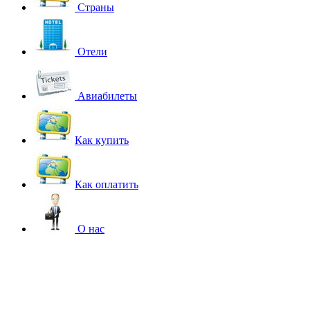
Страны
Отели
Авиабилеты
Как купить
Как оплатить
О нас