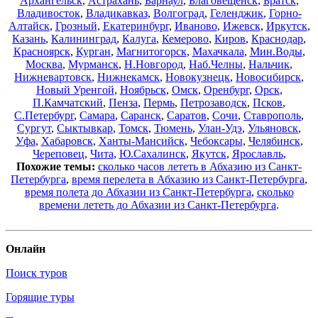
Архангельск
,
Астрахань
,
Барнаул
,
Благовещенск
,
Братск
,
Владивосток
,
Владикавказ
,
Волгоград
,
Геленджик
,
Горно-
Алтайск
,
Грозный
,
Екатеринбург
,
Иваново
,
Ижевск
,
Иркутск
,
Казань
,
Калининград
,
Калуга
,
Кемерово
,
Киров
,
Краснодар
,
Красноярск
,
Курган
,
Магнитогорск
,
Махачкала
,
Мин.Воды
,
Москва
,
Мурманск
,
Н.Новгород
,
Наб.Челны
,
Нальчик
,
Нижневартовск
,
Нижнекамск
,
Новокузнецк
,
Новосибирск
,
Новый Уренгой
,
Ноябрьск
,
Омск
,
Оренбург
,
Орск
,
П.Камчатский
,
Пенза
,
Пермь
,
Петрозаводск
,
Псков
,
С.Петербург
,
Самара
,
Саранск
,
Саратов
,
Сочи
,
Ставрополь
,
Сургут
,
Сыктывкар
,
Томск
,
Тюмень
,
Улан-Удэ
,
Ульяновск
,
Уфа
,
Хабаровск
,
Ханты-Мансийск
,
Чебоксары
,
Челябинск
,
Череповец
,
Чита
,
Ю.Сахалинск
,
Якутск
,
Ярославль
,
Похожие темы:
сколько часов лететь в Абхазию из Санкт-
Петербурга
,
время перелета в Абхазию из Санкт-Петербурга
,
время полета до Абхазии из Санкт-Петербурга
,
сколько
времени лететь до Абхазии из Санкт-Петербурга
.
Онлайн
Поиск туров
Горящие туры