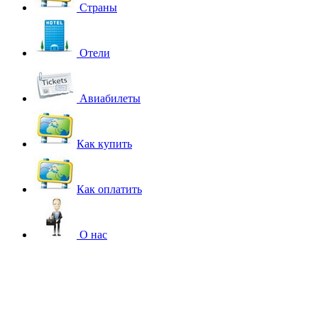
Страны
Отели
Авиабилеты
Как купить
Как оплатить
О нас