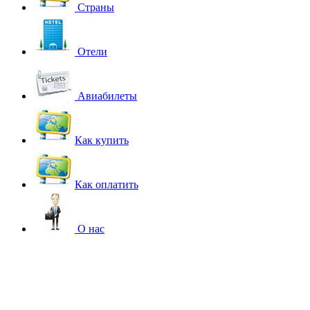
Страны
Отели
Авиабилеты
Как купить
Как оплатить
О нас