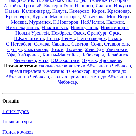
Владивосток
,
Владикавказ
,
Волгоград
,
Геленджик
,
Горно-
Алтайск
,
Грозный
,
Екатеринбург
,
Иваново
,
Ижевск
,
Иркутск
,
Казань
,
Калининград
,
Калуга
,
Кемерово
,
Киров
,
Краснодар
,
Красноярск
,
Курган
,
Магнитогорск
,
Махачкала
,
Мин.Воды
,
Москва
,
Мурманск
,
Н.Новгород
,
Наб.Челны
,
Нальчик
,
Нижневартовск
,
Нижнекамск
,
Новокузнецк
,
Новосибирск
,
Новый Уренгой
,
Ноябрьск
,
Омск
,
Оренбург
,
Орск
,
П.Камчатский
,
Пенза
,
Пермь
,
Петрозаводск
,
Псков
,
С.Петербург
,
Самара
,
Саранск
,
Саратов
,
Сочи
,
Ставрополь
,
Сургут
,
Сыктывкар
,
Томск
,
Тюмень
,
Улан-Удэ
,
Ульяновск
,
Уфа
,
Хабаровск
,
Ханты-Мансийск
,
Чебоксары
,
Челябинск
,
Череповец
,
Чита
,
Ю.Сахалинск
,
Якутск
,
Ярославль
,
Похожие темы:
сколько часов лететь в Абхазию из Чебоксар
,
время перелета в Абхазию из Чебоксар
,
время полета до
Абхазии из Чебоксар
,
сколько времени лететь до Абхазии из
Чебоксар
.
Онлайн
Поиск туров
Горящие туры
Поиск круизов