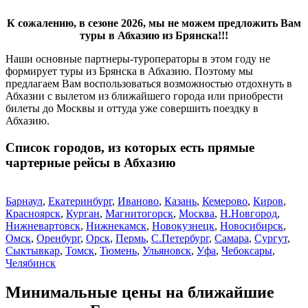
К сожалению, в сезоне 2026, мы не можем предложить Вам
туры в Абхазию из Брянска!!!
Наши основные партнеры-туроператоры в этом году не
формирует туры из Брянска в Абхазию. Поэтому мы
предлагаем Вам воспользоваться возможностью отдохнуть в
Абхазии с вылетом из ближайшего города или приобрести
билеты до Москвы и оттуда уже совершить поездку в
Абхазию.
Список городов, из которых есть прямые
чартерные рейсы в Абхазию
Барнаул
,
Екатеринбург
,
Иваново
,
Казань
,
Кемерово
,
Киров
,
Красноярск
,
Курган
,
Магнитогорск
,
Москва
,
Н.Новгород
,
Нижневартовск
,
Нижнекамск
,
Новокузнецк
,
Новосибирск
,
Омск
,
Оренбург
,
Орск
,
Пермь
,
С.Петербург
,
Самара
,
Сургут
,
Сыктывкар
,
Томск
,
Тюмень
,
Ульяновск
,
Уфа
,
Чебоксары
,
Челябинск
Минимальные цены на ближайшие