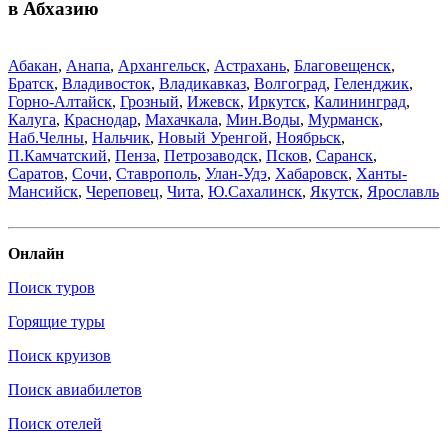
в Абхазию
Абакан
,
Анапа
,
Архангельск
,
Астрахань
,
Благовещенск
,
Братск
,
Владивосток
,
Владикавказ
,
Волгоград
,
Геленджик
,
Горно-Алтайск
,
Грозный
,
Ижевск
,
Иркутск
,
Калининград
,
Калуга
,
Краснодар
,
Махачкала
,
Мин.Воды
,
Мурманск
,
Наб.Челны
,
Нальчик
,
Новый Уренгой
,
Ноябрьск
,
П.Камчатский
,
Пенза
,
Петрозаводск
,
Псков
,
Саранск
,
Саратов
,
Сочи
,
Ставрополь
,
Улан-Удэ
,
Хабаровск
,
Ханты-
Мансийск
,
Череповец
,
Чита
,
Ю.Сахалинск
,
Якутск
,
Ярославль
Онлайн
Поиск туров
Горящие туры
Поиск круизов
Поиск авиабилетов
Поиск отелей