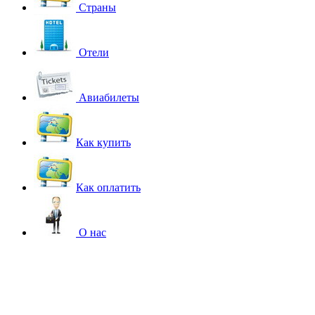
Страны
Отели
Авиабилеты
Как купить
Как оплатить
О нас