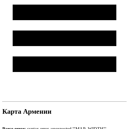
Карта Армении
Parse error
: syntax error, unexpected '"MAP_WIDTH"'