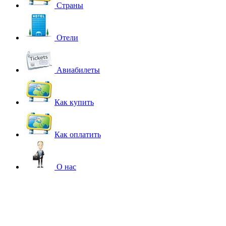
Страны
Отели
Авиабилеты
Как купить
Как оплатить
О нас